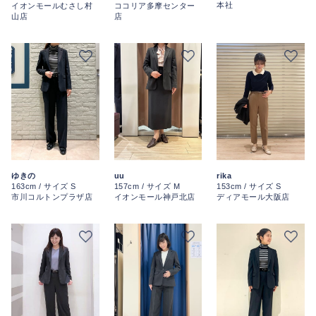
本社
イオンモールむさし村
ココリア多摩センター
山店
店
ゆきの
uu
rika
163cm / サイズ S
157cm / サイズ M
153cm / サイズ S
市川コルトンプラザ店
イオンモール神戸北店
ディアモール大阪店