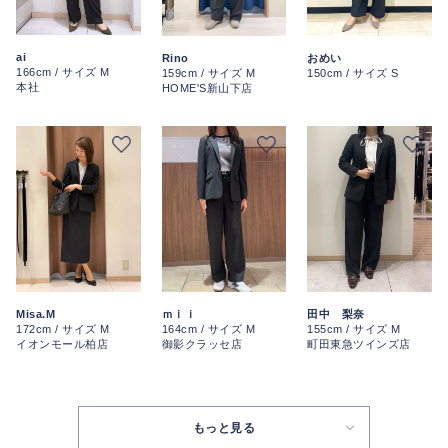
ai
Rino
おめい
166cm / サイズ M
159cm / サイズ M
150cm / サイズ S
本社
HOME'S新山下店
Misa.M
ｍｉｉ
田中 梨奈
172cm / サイズ M
164cm / サイズ M
155cm / サイズ M
イオンモール柏店
御影クラッセ店
町田東急ツインズ店
もっと見る