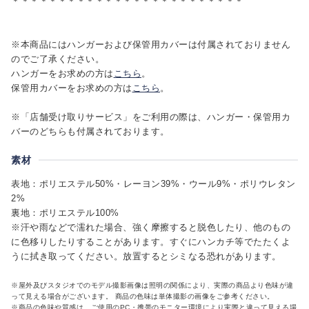
＊＊＊＊＊＊＊＊＊＊＊＊＊＊＊＊＊＊＊＊＊＊＊＊＊
※本商品にはハンガーおよび保管用カバーは付属されておりません
のでご了承ください。
ハンガーをお求めの方は
こちら
。
保管用カバーをお求めの方は
こちら
。
※「店舗受け取りサービス」をご利用の際は、ハンガー・保管用カ
バーのどちらも付属されております。
素材
表地：ポリエステル50%・レーヨン39%・ウール9%・ポリウレタン
2%
裏地：ポリエステル100%
※汗や雨などで濡れた場合、強く摩擦すると脱色したり、他のもの
に色移りしたりすることがあります。すぐにハンカチ等でたたくよ
うに拭き取ってください。放置するとシミなる恐れがあります。
※屋外及びスタジオでのモデル撮影画像は照明の関係により、実際の商品より色味が違
って見える場合がございます。 商品の色味は単体撮影の画像をご参考ください。
※商品の色味や質感は、ご使用のPC・携帯のモニター環境により実際と違って見える場