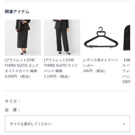
関連アイテム
[アウトレット]THE
[アウトレット]THE
レディス用キャリーハ
【WE
THIRD SUITS ロング
THIRD SUITS ワイド
ンガー
スーツ
タイトスカート 織柄
パンツ 織柄
165円 （税込）
フォー
6,050円 （税込）
7,150円 （税込）
バッグ
330円
サイズ：
在 庫：
サイズを選択してください