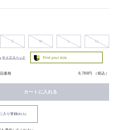
S
M
L
LL
Find your size
サイズスペック
品価格
8,789円 （税込）
カートに入れる
に入り登録
(61人)
ズを選択してください