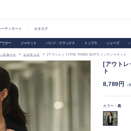
コーディネート
カタログ
アウター
ジャケット
パンツ・スラックス
トップス
シューズ
・スカート
ジャケット
[アウトレット]THE THIRD SUITS ノッチジャケット
[アウトレッ
ト
8,789円
（
カラー：
黒