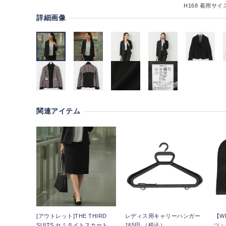
H168
着用サイズ
詳細画像
関連アイテム
[アウトレット]THE THIRD
レディス用キャリーハンガー
【W
SUITS セミタイトスカート
165円 （税込）
ツ・