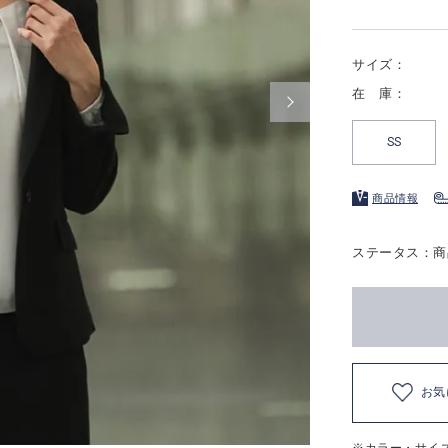
サイズ：
在 庫：
SS
商品情報
ステータス：商
お気
※カラー・サイ