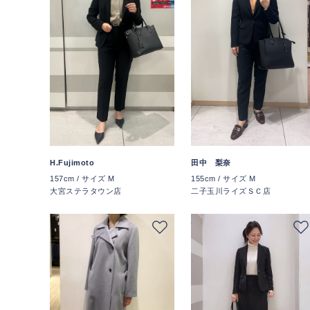
H.Fujimoto
田中 梨奈
157cm / サイズ M
155cm / サイズ M
大宮ステラタウン店
二子玉川ライズＳＣ店