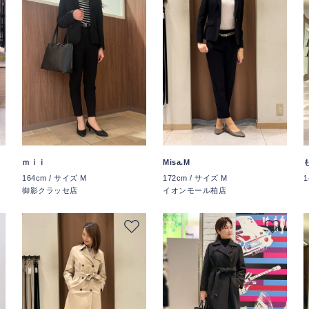
ｍｉｉ
Misa.M
164cm / サイズ M
172cm / サイズ M
1
御影クラッセ店
イオンモール柏店