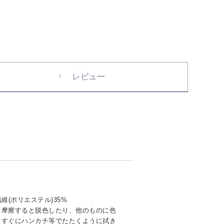
レビュー
維(ポリエステル)35%
く摩擦すると脱色したり、他のものに色
。すぐにハンカチ等でたたくように拭き