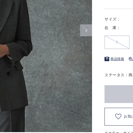
サイズ：
在 庫：
S
商品情報
ステータス：商
お気
※カラー・サイ