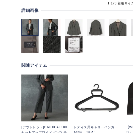
H173
着用サイズ
詳細画像
関連アイテム
[アウトレット]ORIHICA LUXE
レディス用キャリーハンガー
【W
セットアップワイドパンツ チ
165円 （税込）
ツ・