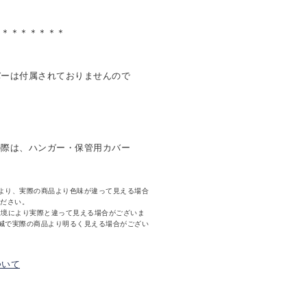
＊＊＊＊＊＊＊＊
バーは付属されておりませんので
の際は、ハンガー・保管用カバー
より、実際の商品より色味が違って見える場合
ください。
環境により実際と違って見える場合がございま
減で実際の商品より明るく見える場合がござい
ついて