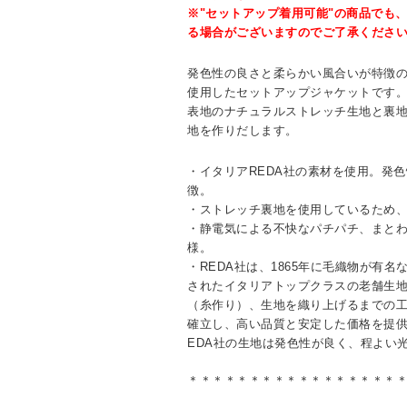
※"セットアップ着用可能"の商品でも
る場合がございますのでご了承くださ
発色性の良さと柔らかい風合いが特徴の
使用したセットアップジャケットです
表地のナチュラルストレッチ生地と裏
地を作りだします。
・イタリアREDA社の素材を使用。発
徴。
・ストレッチ裏地を使用しているため
・静電気による不快なパチパチ、まと
様。
・REDA社は、1865年に毛織物が有
されたイタリアトップクラスの老舗生
（糸作り）、生地を織り上げるまでの
確立し、高い品質と安定した価格を提供
EDA社の生地は発色性が良く、程よい
＊＊＊＊＊＊＊＊＊＊＊＊＊＊＊＊＊