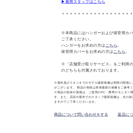
▶着用スタッフはこちら
＊＊＊＊＊＊＊＊＊＊＊＊＊＊＊＊＊
※本商品にはハンガーおよび保管用カ
ご了承ください。
ハンガーをお求めの方は
こちら
。
保管用カバーをお求めの方は
こちら
。
※「店舗受け取りサービス」をご利用
のどちらも付属されております。
※屋外及びスタジオでのモデル撮影画像は照明の関係に
がございます。 商品の色味は単体撮影の画像をご参考
※商品の色味や質感は、ご使用のPC・携帯のモニター
す。また、店頭や屋外でのスタッフ撮影画像は、光の加
ますのでご了承くださいませ。
商品について問い合わせをする
返品に