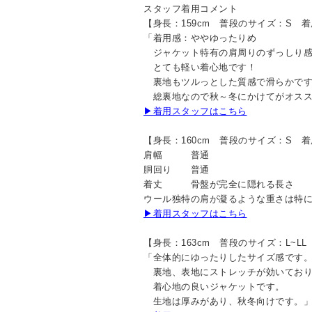
スタッフ着用コメント
【身長：159cm 普段のサイズ：S 
「着用感：ややゆったりめ
ジャケット特有の肩周りのずっしり感
とても軽い着心地です！
裏地もツルっとした質感で滑らかで
総裏地なので秋～冬にかけてがオスス
▶着用スタッフはこちら
【身長：160cm 普段のサイズ：S 
肩幅 普通
胴回り 普通
着丈 骨盤が完全に隠れる長さ
ウール独特の肩が凝るような重さは特
▶着用スタッフはこちら
【身長：163cm 普段のサイズ：L~L
「全体的にゆったりしたサイズ感です
裏地、表地にストレッチが効いてお
着心地の良いジャケットです。
生地は厚みがあり、秋冬向けです。