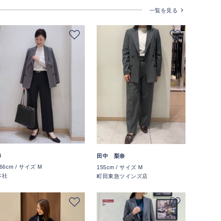
一覧を見る
i
田中 梨奈
66cm / サイズ M
155cm / サイズ M
本社
町田東急ツインズ店