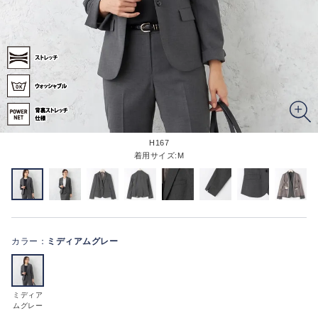
H167
着用サイズ:M
カラー：
ミディアムグレー
ミディア
ムグレー