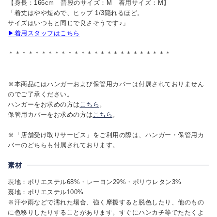
【身長：166cm 普段のサイズ：M 着用サイズ：M】
「着丈はやや短めで、ヒップ 1/3隠れるほど。
サイズはいつもと同じで良さそうです♪」
▶着用スタッフはこちら
＊＊＊＊＊＊＊＊＊＊＊＊＊＊＊＊＊＊＊＊＊＊＊＊＊
※本商品にはハンガーおよび保管用カバーは付属されておりません
のでご了承ください。
ハンガーをお求めの方は
こちら
。
保管用カバーをお求めの方は
こちら
。
※「店舗受け取りサービス」をご利用の際は、ハンガー・保管用カ
バーのどちらも付属されております。
素材
表地：ポリエステル68%・レーヨン29%・ポリウレタン3%
裏地：ポリエステル100%
※汗や雨などで濡れた場合、強く摩擦すると脱色したり、他のもの
に色移りしたりすることがあります。すぐにハンカチ等でたたくよ