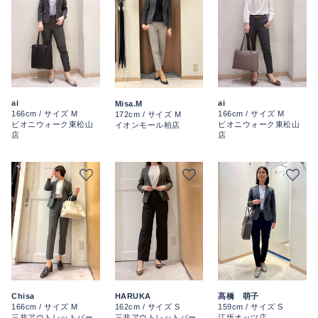
ai
ai
Misa.M
166cm / サイズ M
166cm / サイズ M
172cm / サイズ M
ピオニウォーク東松山
ピオニウォーク東松山
イオンモール柏店
店
店
HARUKA
Chisa
髙橋 萌子
162cm / サイズ S
166cm / サイズ M
159cm / サイズ S
三井アウトレットパー
三井アウトレットパー
江坂オッツ店