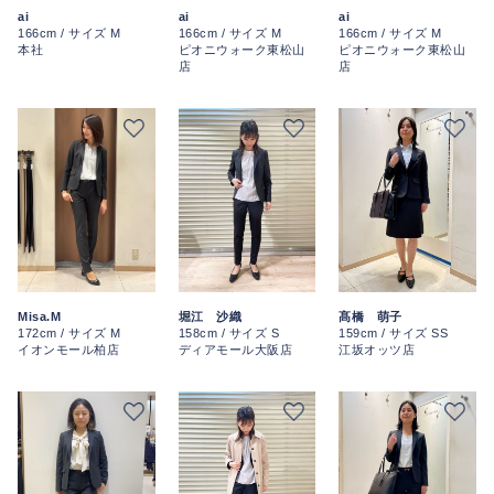
ai
ai
ai
166cm / サイズ M
166cm / サイズ M
166cm / サイズ M
本社
ピオニウォーク東松山
ピオニウォーク東松山
店
店
Misa.M
堀江 沙織
髙橋 萌子
172cm / サイズ M
158cm / サイズ S
159cm / サイズ SS
イオンモール柏店
ディアモール大阪店
江坂オッツ店