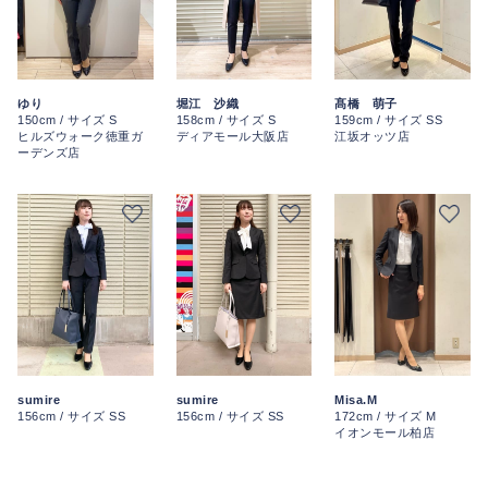
ゆり
堀江 沙織
髙橋 萌子
150cm / サイズ S
158cm / サイズ S
159cm / サイズ SS
ヒルズウォーク徳重ガ
ディアモール大阪店
江坂オッツ店
ーデンズ店
sumire
sumire
Misa.M
156cm / サイズ SS
156cm / サイズ SS
172cm / サイズ M
イオンモール柏店