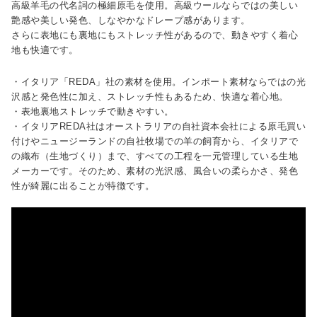
高級羊毛の代名詞の極細原毛を使用。高級ウールならではの美しい
艶感や美しい発色、しなやかなドレープ感があります。
さらに表地にも裏地にもストレッチ性があるので、動きやすく着心
地も快適です。
・イタリア「REDA」社の素材を使用。インポート素材ならではの光
沢感と発色性に加え、ストレッチ性もあるため、快適な着心地。
・表地裏地ストレッチで動きやすい。
・イタリアREDA社はオーストラリアの自社資本会社による原毛買い
付けやニュージーランドの自社牧場での羊の飼育から、イタリアで
の織布（生地づくり）まで、すべての工程を一元管理している生地
メーカーです。そのため、素材の光沢感、風合いの柔らかさ、発色
性が綺麗に出ることが特徴です。