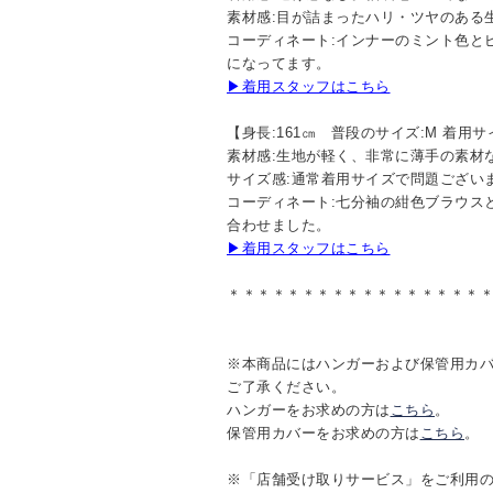
素材感:目が詰まったハリ・ツヤのある
コーディネート:インナーのミント色と
になってます。
▶着用スタッフはこちら
【身長:161㎝ 普段のサイズ:M 着用サ
素材感:生地が軽く、非常に薄手の素材
サイズ感:通常着用サイズで問題ござい
コーディネート:七分袖の紺色ブラウス
合わせました。
▶着用スタッフはこちら
＊＊＊＊＊＊＊＊＊＊＊＊＊＊＊＊＊
※本商品にはハンガーおよび保管用カ
ご了承ください。
ハンガーをお求めの方は
こちら
。
保管用カバーをお求めの方は
こちら
。
※「店舗受け取りサービス」をご利用