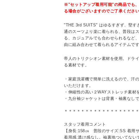
※"セットアップ着用可能"の商品でも
る場合がございますのでご了承くださ
"THE 3rd SUITS" はゆるすぎず
通のスーツより楽に着られる、普段は
る、カジュアルでも合わせられるなど
由に組み合わせて着られるアイテムで
帝人のトリクシオン素材を使用。ドラ
る素材です。
・家庭洗濯機で簡単に洗えるので、汗
いただけます。
・伸縮性の高い２WAYストレッチ素材
・九分袖ジャケットは背裏・袖裏なし
＊＊＊＊＊＊＊＊＊＊＊＊＊＊＊＊＊
スタッフ着用コメント
【身長:158㎝ 普段のサイズ:SS 着用サ
着用感:透け感なし。袖裏地ついてない