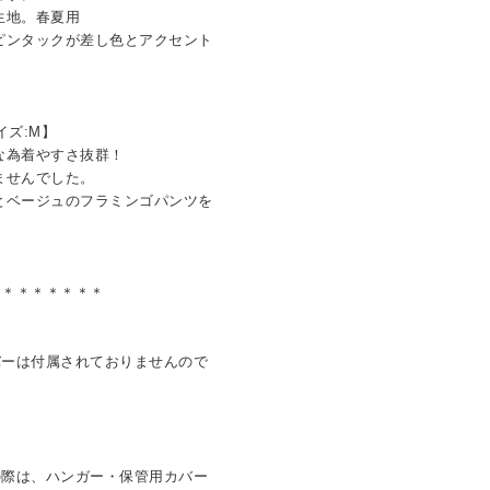
生地。春夏用
ピンタックが差し色とアクセント
イズ:M】
な為着やすさ抜群！
ませんでした。
とベージュのフラミンゴパンツを
＊＊＊＊＊＊＊＊
バーは付属されておりませんので
の際は、ハンガー・保管用カバー