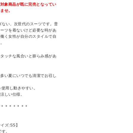
、対象商品が既に完売となってい
いませ。
、堅すぎない、次世代のスーツです。普
スーツを着ないけど必要な時があ
、働く女性が自分のスタイルで自
す。
イタッチな風合いと膨らみ感があ
の多い夏にいつでも清潔でお召し
を使用し動きやすい。
で涼しい仕様。
＊＊＊＊＊＊＊＊
イズ:SS】
です。