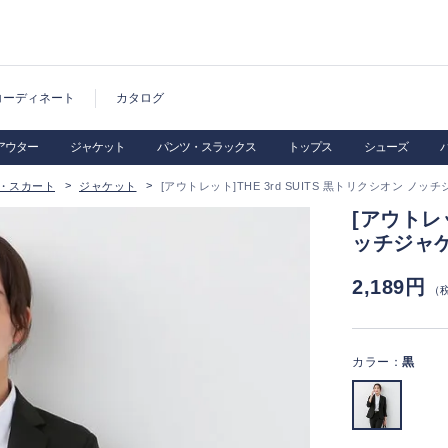
コーディネート
カタログ
アウター
ジャケット
パンツ・スラックス
トップス
シューズ
・スカート
ジャケット
[アウトレット]THE 3rd SUITS 黒トリクシオン ノッ
[アウトレッ
ッチジャ
2,189円
（
カラー：
黒