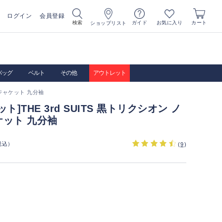
ログイン
会員登録
お気に入り
検索
ガイド
カート
ショップリスト
バッグ
ベルト
その他
アウトレット
チジャケット 九分袖
ト]THE 3rd SUITS 黒トリクシオン ノ
ケット 九分袖
税込）
(
9
)