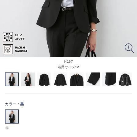
H167
着用サイズ:M
カラー：
黒
黒