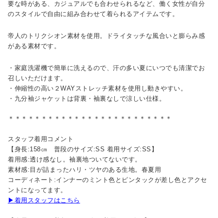
要な時がある、カジュアルでも合わせられるなど、働く女性が自分
のスタイルで自由に組み合わせて着られるアイテムです。
帝人のトリクシオン素材を使用。ドライタッチな風合いと膨らみ感
がある素材です。
・家庭洗濯機で簡単に洗えるので、汗の多い夏にいつでも清潔でお
召しいただけます。
・伸縮性の高い２WAYストレッチ素材を使用し動きやすい。
・九分袖ジャケットは背裏・袖裏なしで涼しい仕様。
＊＊＊＊＊＊＊＊＊＊＊＊＊＊＊＊＊＊＊＊＊＊＊＊＊
スタッフ着用コメント
【身長:158㎝ 普段のサイズ:SS 着用サイズ:SS】
着用感:透け感なし。袖裏地ついてないです。
素材感:目が詰まったハリ・ツヤのある生地。春夏用
コーディネート:インナーのミント色とピンタックが差し色とアクセ
ントになってます。
▶着用スタッフはこちら