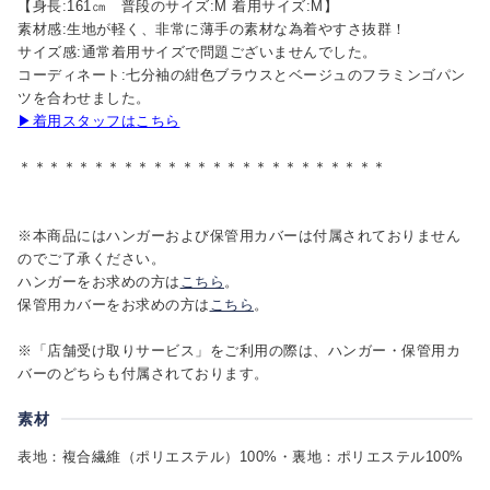
【身長:161㎝ 普段のサイズ:M 着用サイズ:M】
素材感:生地が軽く、非常に薄手の素材な為着やすさ抜群！
サイズ感:通常着用サイズで問題ございませんでした。
コーディネート:七分袖の紺色ブラウスとベージュのフラミンゴパン
ツを合わせました。
▶着用スタッフはこちら
＊＊＊＊＊＊＊＊＊＊＊＊＊＊＊＊＊＊＊＊＊＊＊＊＊
※本商品にはハンガーおよび保管用カバーは付属されておりません
のでご了承ください。
ハンガーをお求めの方は
こちら
。
保管用カバーをお求めの方は
こちら
。
※「店舗受け取りサービス」をご利用の際は、ハンガー・保管用カ
バーのどちらも付属されております。
素材
表地：複合繊維（ポリエステル）100%・裏地：ポリエステル100%