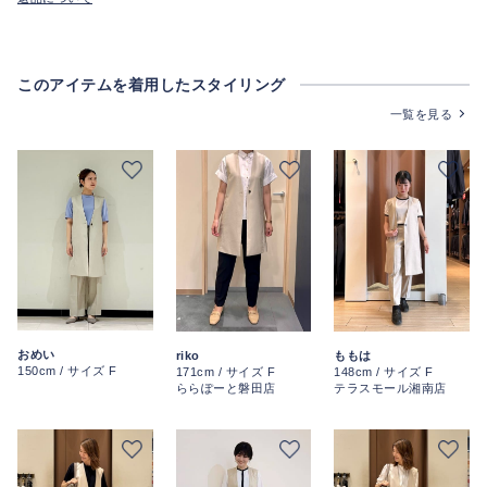
このアイテムを着用したスタイリング
一覧を見る
おめい
riko
ももは
150cm / サイズ F
171cm / サイズ F
148cm / サイズ F
ららぽーと磐田店
テラスモール湘南店