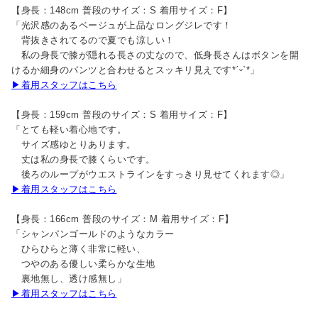
【身長：148cm 普段のサイズ：S 着用サイズ：F】
「光沢感のあるベージュが上品なロングジレです！
背抜きされてるので夏でも涼しい！
私の身長で膝が隠れる長さの丈なので、低身長さんはボタンを開
けるか細身のパンツと合わせるとスッキリ見えです*ˊᵕˋ*」
▶着用スタッフはこちら
【身長：159cm 普段のサイズ：S 着用サイズ：F】
「とても軽い着心地です。
サイズ感ゆとりあります。
丈は私の身長で膝くらいです。
後ろのループがウエストラインをすっきり見せてくれます◎」
▶着用スタッフはこちら
【身長：166cm 普段のサイズ：M 着用サイズ：F】
「シャンパンゴールドのようなカラー
ひらひらと薄く非常に軽い、
つやのある優しい柔らかな生地
裏地無し、透け感無し」
▶着用スタッフはこちら