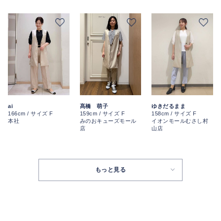
ai
髙橋 萌子
ゆきだるまま
166cm / サイズ F
159cm / サイズ F
158cm / サイズ F
本社
みのおキューズモール
イオンモールむさし村
店
山店
もっと見る