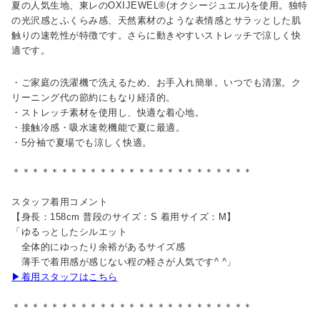
夏の人気生地、東レのOXIJEWEL®(オクシージュエル)を使用。独特
の光沢感とふくらみ感、天然素材のような表情感とサラッとした肌
触りの速乾性が特徴です。さらに動きやすいストレッチで涼しく快
適です。
・ご家庭の洗濯機で洗えるため、お手入れ簡単。いつでも清潔。ク
リーニング代の節約にもなり経済的。
・ストレッチ素材を使用し、快適な着心地。
・接触冷感・吸水速乾機能で夏に最適。
・5分袖で夏場でも涼しく快適。
＊＊＊＊＊＊＊＊＊＊＊＊＊＊＊＊＊＊＊＊＊＊＊＊＊
スタッフ着用コメント
【身長：158cm 普段のサイズ：S 着用サイズ：M】
「ゆるっとしたシルエット
全体的にゆったり余裕があるサイズ感
薄手で着用感が感じない程の軽さが人気です^ ^」
▶着用スタッフはこちら
＊＊＊＊＊＊＊＊＊＊＊＊＊＊＊＊＊＊＊＊＊＊＊＊＊