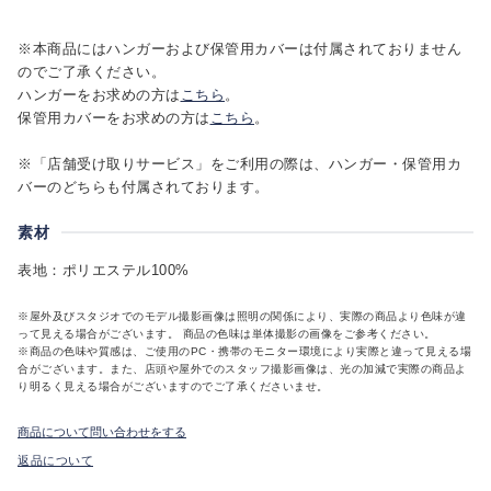
※本商品にはハンガーおよび保管用カバーは付属されておりません
のでご了承ください。
ハンガーをお求めの方は
こちら
。
保管用カバーをお求めの方は
こちら
。
※「店舗受け取りサービス」をご利用の際は、ハンガー・保管用カ
バーのどちらも付属されております。
素材
表地：ポリエステル100%
※屋外及びスタジオでのモデル撮影画像は照明の関係により、実際の商品より色味が違
って見える場合がございます。 商品の色味は単体撮影の画像をご参考ください。
※商品の色味や質感は、ご使用のPC・携帯のモニター環境により実際と違って見える場
合がございます。また、店頭や屋外でのスタッフ撮影画像は、光の加減で実際の商品よ
り明るく見える場合がございますのでご了承くださいませ。
商品について問い合わせをする
返品について