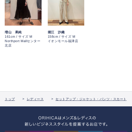
増山 果純
堀江 沙織
161cm / サイズ M
158cm / サイズ M
Northport Mallセンター
イオンモール福津店
北店
トップ
レディース
セットアップ・ジャケット・パンツ・スカート