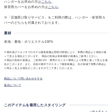
ハンガーをお求めの方は
こちら
。
保管用カバーをお求めの方は
こちら
。
※「店舗受け取りサービス」をご利用の際は、ハンガー・保管用カ
バーのどちらも付属されております。
素材
表地・裏地：ポリエステル100%
※屋外及びスタジオでのモデル撮影画像は照明の関係により、実際の商品より色味が違
って見える場合がございます。 商品の色味は単体撮影の画像をご参考ください。
※商品の色味や質感は、ご使用のPC・携帯のモニター環境により実際と違って見える場
合がございます。また、店頭や屋外でのスタッフ撮影画像は、光の加減で実際の商品よ
り明るく見える場合がございますのでご了承くださいませ。
商品について問い合わせをする
返品について
このアイテムを着用したスタイリング
一覧を見る