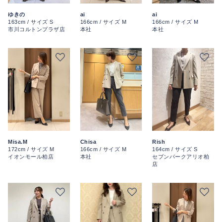
ai
ai
ゆきの
166cm / サイズ M
166cm / サイズ M
163cm / サイズ S
本社
本社
市川コルトンプラザ店
Misa.M
Chisa
Rish
172cm / サイズ M
166cm / サイズ M
164cm / サイズ S
イオンモール柏店
本社
セブンパークアリオ柏
店