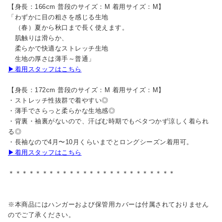
【身長：166cm 普段のサイズ：M 着用サイズ：M】
「わずかに目の粗さを感じる生地
（春）夏から秋口まで長く使えます。
肌触りは滑らか、
柔らかで快適なストレッチ生地
生地の厚さは薄手～普通」
▶着用スタッフはこちら
【身長：172cm 普段のサイズ：M 着用サイズ：M】
・ストレッチ性抜群で着やすい◎
・薄手でさらっと柔らかな生地感◎
・背裏・袖裏がないので、汗ばむ時期でもベタつかず涼しく着られ
る◎
・長袖なので4月〜10月くらいまでとロングシーズン着用可。
▶着用スタッフはこちら
＊＊＊＊＊＊＊＊＊＊＊＊＊＊＊＊＊＊＊＊＊＊＊＊＊
※本商品にはハンガーおよび保管用カバーは付属されておりません
のでご了承ください。