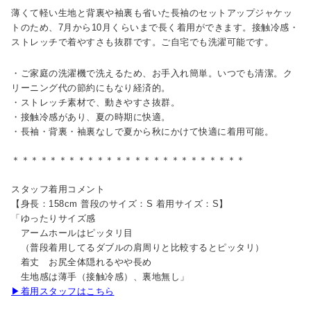
薄くて軽い生地と背裏や袖裏も省いた長袖のセットアップジャケッ
トのため、7月から10月くらいまで長く着用ができます。接触冷感・
ストレッチで着やすさも抜群です。ご自宅でも洗濯可能です。
・ご家庭の洗濯機で洗えるため、お手入れ簡単。いつでも清潔。ク
リーニング代の節約にもなり経済的。
・ストレッチ素材で、動きやすさ抜群。
・接触冷感があり、夏の時期に快適。
・長袖・背裏・袖裏なしで夏から秋にかけて快適に着用可能。
＊＊＊＊＊＊＊＊＊＊＊＊＊＊＊＊＊＊＊＊＊＊＊＊＊
スタッフ着用コメント
【身長：158cm 普段のサイズ：S 着用サイズ：S】
「ゆったりサイズ感
アームホールはピッタリ目
（普段着用してるダブルの肩周りと比較するとピッタリ）
着丈 お尻全体隠れるやや長め
生地感は薄手（接触冷感）、裏地無し」
▶着用スタッフはこちら