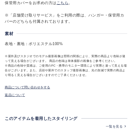
保管用カバーをお求めの方は
こちら
。
※「店舗受け取りサービス」をご利用の際は、ハンガー・保管用カ
バーのどちらも付属されております。
素材
表地・裏地：ポリエステル100%
※屋外及びスタジオでのモデル撮影画像は照明の関係により、実際の商品より色味が違
って見える場合がございます。 商品の色味は単体撮影の画像をご参考ください。
※商品の色味や質感は、ご使用のPC・携帯のモニター環境により実際と違って見える場
合がございます。また、店頭や屋外でのスタッフ撮影画像は、光の加減で実際の商品よ
り明るく見える場合がございますのでご了承くださいませ。
商品について問い合わせをする
返品について
このアイテムを着用したスタイリング
一覧を見る