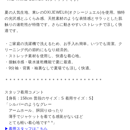
夏の人気生地、東レのOXIJEWEL®(オクシージュエル)を使用。独特
の光沢感とふくらみ感、天然素材のような表情感とサラッとした肌
触りの速乾性が特徴です。さらに動きやすいストレッチで涼しく快
適です。
・ご家庭の洗濯機で洗えるため、お手入れ簡単。いつでも清潔。ク
リーニング代の節約にもなり経済的。
・ストレッチ素材を使用し、快適な着心地。
・接触冷感・吸水速乾機能で夏に最適。
・9分袖・背裏・袖裏なしで夏場でも涼しく快適。
＊＊＊＊＊＊＊＊＊＊＊＊＊＊＊＊＊＊＊＊＊＊＊＊＊
スタッフ着用コメント
【身長：158cm 普段のサイズ：S 着用サイズ：S】
「シルバーのようなグレー
アームホール、胴回りゆったり
薄手でジャケットを着てる感覚がないほど
とても軽い着心地です^ ^」
▶着用スタッフはこちら