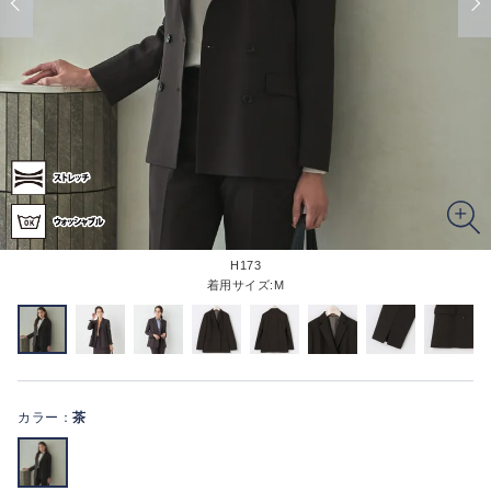
H173
着用サイズ:M
カラー：
茶