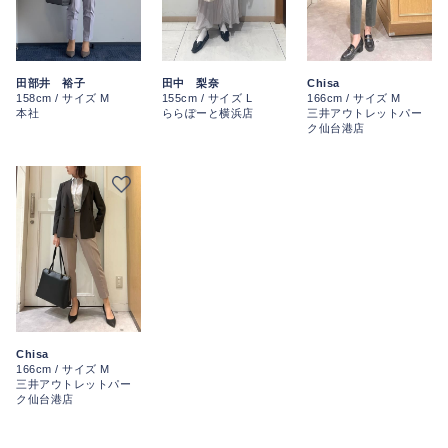
田部井 裕子
田中 梨奈
Chisa
158cm / サイズ M
155cm / サイズ L
166cm / サイズ M
本社
ららぽーと横浜店
三井アウトレットパー
ク仙台港店
Chisa
166cm / サイズ M
三井アウトレットパー
ク仙台港店