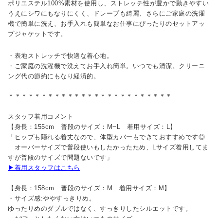
ポリエステル100%素材を使用し、ストレッチ性が豊かで動きやすい
うえにシワにもなりにくく、ドレープも綺麗、さらにご家庭の洗濯
機で簡単に洗え、お手入れも簡単なお仕事にぴったりのセットアッ
プジャケットです。
・表地ストレッチで快適な着心地。
・ご家庭の洗濯機で洗えてお手入れ簡単。いつでも清潔。クリーニ
ング代の節約にもなり経済的。
＊＊＊＊＊＊＊＊＊＊＊＊＊＊＊＊＊＊＊＊＊＊＊＊＊
スタッフ着用コメント
【身長：155cm 普段のサイズ：M~L 着用サイズ：L】
「ヒップも隠れる着丈なので、体型カバーもできておすすめです◎
オーバーサイズで普段使いもしたかったため、Lサイズ着用してま
すが普段のサイズで問題ないです」
▶着用スタッフはこちら
【身長：158cm 普段のサイズ：M 着用サイズ：M】
・サイズ感:ややすっきりめ。
ゆったりめのダブルではなく、すっきりしたシルエットです。