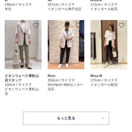
uu
Misa.M
166cm / サイズ F
157cm / サイズ F
172cm / サイズ F
本社
イオンモール神戸北店
イオンモール柏店
Rino
ピオニウォーク東松山
Misa.M
159cm / サイズ F
店スタッフ
172cm / サイズ F
Northport Mallセンター
150cm / サイズ F
イオンモール柏店
北店
ピオニウォーク東松山
店
もっと見る