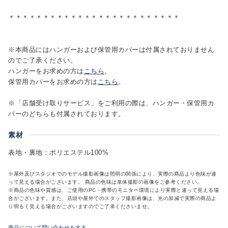
＊＊＊＊＊＊＊＊＊＊＊＊＊＊＊＊＊＊＊＊＊＊＊＊＊
※本商品にはハンガーおよび保管用カバーは付属されておりません
のでご了承ください。
ハンガーをお求めの方は
こちら
。
保管用カバーをお求めの方は
こちら
。
※「店舗受け取りサービス」をご利用の際は、ハンガー・保管用カ
バーのどちらも付属されております。
素材
表地・裏地：ポリエステル100%
※屋外及びスタジオでのモデル撮影画像は照明の関係により、実際の商品より色味が違
って見える場合がございます。 商品の色味は単体撮影の画像をご参考ください。
※商品の色味や質感は、ご使用のPC・携帯のモニター環境により実際と違って見える場
合がございます。また、店頭や屋外でのスタッフ撮影画像は、光の加減で実際の商品よ
り明るく見える場合がございますのでご了承くださいませ。
商品について問い合わせをする