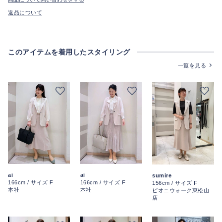
返品について
このアイテムを着用したスタイリング
一覧を見る
ai
ai
sumire
166cm / サイズ F
166cm / サイズ F
156cm / サイズ F
本社
本社
ピオニウォーク東松山
店