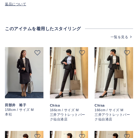
返品について
このアイテムを着用したスタイリング
一覧を見る
田部井 裕子
Chisa
Chisa
158cm / サイズ M
166cm / サイズ M
166cm / サイズ M
本社
三井アウトレットパー
三井アウトレットパー
ク仙台港店
ク仙台港店