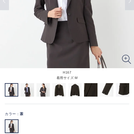
H167
着用サイズ:M
カラー：
茶