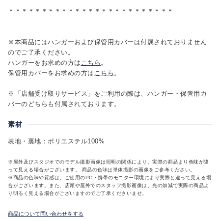
＊＊＊＊＊＊＊＊＊＊＊＊＊＊＊＊＊＊＊＊＊＊＊＊＊
※本商品にはハンガーおよび保管用カバーは付属されておりません
のでご了承ください。
ハンガーをお求めの方は
こちら
。
保管用カバーをお求めの方は
こちら
。
※「店舗受け取りサービス」をご利用の際は、ハンガー・保管用カ
バーのどちらも付属されております。
素材
表地・裏地：ポリエステル100%
※屋外及びスタジオでのモデル撮影画像は照明の関係により、実際の商品より色味が違
って見える場合がございます。 商品の色味は単体撮影の画像をご参考ください。
※商品の色味や質感は、ご使用のPC・携帯のモニター環境により実際と違って見える場
合がございます。また、店頭や屋外でのスタッフ撮影画像は、光の加減で実際の商品よ
り明るく見える場合がございますのでご了承くださいませ。
商品について問い合わせをする