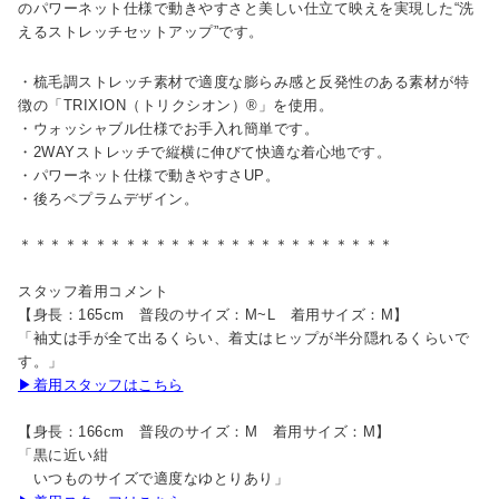
のパワーネット仕様で動きやすさと美しい仕立て映えを実現した“洗
えるストレッチセットアップ”です。
・梳毛調ストレッチ素材で適度な膨らみ感と反発性のある素材が特
徴の「TRIXION（トリクシオン）®」を使用。
・ウォッシャブル仕様でお手入れ簡単です。
・2WAYストレッチで縦横に伸びて快適な着心地です。
・パワーネット仕様で動きやすさUP。
・後ろペプラムデザイン。
＊＊＊＊＊＊＊＊＊＊＊＊＊＊＊＊＊＊＊＊＊＊＊＊＊
スタッフ着用コメント
【身長：165cm 普段のサイズ：M~L 着用サイズ：M】
「袖丈は手が全て出るくらい、着丈はヒップが半分隠れるくらいで
す。」
▶着用スタッフはこちら
【身長：166cm 普段のサイズ：M 着用サイズ：M】
「黒に近い紺
いつものサイズで適度なゆとりあり」