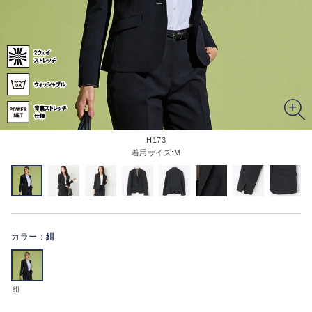
H173
着用サイズ:M
カラー：
紺
紺