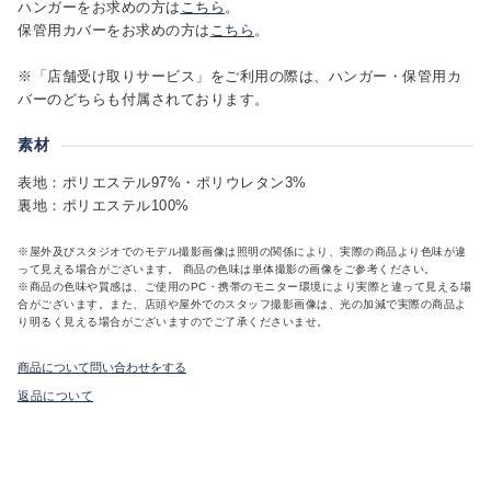
ハンガーをお求めの方は
こちら
。
保管用カバーをお求めの方は
こちら
。
※「店舗受け取りサービス」をご利用の際は、ハンガー・保管用カ
バーのどちらも付属されております。
素材
表地：ポリエステル97%・ポリウレタン3%
裏地：ポリエステル100%
※屋外及びスタジオでのモデル撮影画像は照明の関係により、実際の商品より色味が違
って見える場合がございます。 商品の色味は単体撮影の画像をご参考ください。
※商品の色味や質感は、ご使用のPC・携帯のモニター環境により実際と違って見える場
合がございます。また、店頭や屋外でのスタッフ撮影画像は、光の加減で実際の商品よ
り明るく見える場合がございますのでご了承くださいませ。
商品について問い合わせをする
返品について