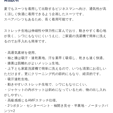
夏でもスーツを着用して出勤するビジネスマンへ向け、通気性が高
く涼しく快適に着用できるよう企画したスーツです。
スペアパンツもあるため、長く着用可能です。
ストレッチ生地は伸縮性や弾力性に富んでおり、動きやすく着心地
が良く、シワにもなりにくいうえに、ご家庭の洗濯機で簡単に洗え
るのでお手入れも簡単です。
・高通気素材を使用。
・袖と膝は吸汗・速乾裏地。汗を素早く吸収し、乾きも速く快適。
・膝裏は肌離れがよいメッシュ生地。
・上下とも家庭洗濯機で簡単に洗えるので、いつも清潔にお召しい
ただけます。更にクリーニング代の節約にもなり、経済的です。
・吸汗速乾生地。
・動きやすいストレッチ生地で、シワにもなりにくい。
・ジャケットの内ポケットは斜めになっているため、物の出し入れ
がしやすい。
・高級感感じるAMFステッチ仕様。
・2つボタン・センターベント・袖開き見せ・半裏地・ノータックパ
ンツ×2