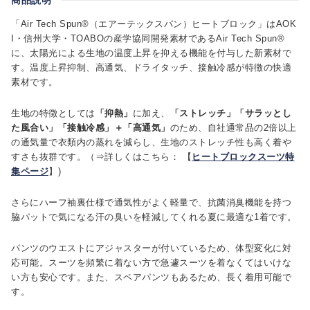
「Air Tech Spun®（エアーテックスパン）ヒートブロック」はAOK
I・信州大学・TOABOの産学協同開発素材であるAir Tech Spun®
に、太陽光による生地の温度上昇を抑える機能を付与した新素材で
す。温度上昇抑制、高通気、ドライタッチ、接触冷感が特徴の快適
素材です。
生地の特徴としては
「抑熱」
に加え、
「ストレッチ」「サラッとし
た風合い」「接触冷感」＋「高通気」
のため、自社通常品の2倍以上
の通気量で衣類内の蒸れを減らし、生地のストレッチ性も高く着や
すさも抜群です。（⇒詳しくはこちら： 【
ヒートブロックスーツ特
集ページ
】)
さらにハーフ袖裏仕様で通気性がよく軽量で、抗菌消臭機能を持つ
脇パットで気になる汗の臭いを軽減してくれる夏に最適な1着です。
パンツのウエストにアジャスターが付いているため、体型変化に対
応可能。スーツを頻繁に着ない方で急遽スーツを着なくてはいけな
い方も安心です。また、スペアパンツもあるため、長く着用可能で
す。