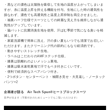
・黒などの濃色は太陽熱を吸収して生地の温度が上がってしまいま
すが、糸に温度上昇を抑える機能を付与。生地にした時の通気性を
損なわず、濃色でも高通気性と温度上昇抑制を両立させました。
・袖裏ハーフ仕様でスーツとしての綺麗な見え方を維持しながら通
気性がアップしています。
・脇パットに抗菌消臭生地を使用。汗ばむ季節で気になる臭いを軽
減します。
・家庭洗濯機で簡単に洗え、汗の多い夏もいつでも清潔でお召しい
ただけます。またクリーニング代の節約にもなり経済的です。
・動きやすいストレッチ生地。
・ラペルはこだわりのAMFステッチ仕様。
・膝裏は肌離れのよいメッシュ裏地。
・膝裏は吸水速乾裏地で汗でもベタ付きにくいです。
・便利で経済的なスペアパンツ付き。
・2つボタン・センターベント・袖開き見せ・大見返し・ノータック
パンツ×2
企画者が語る Air Tech Spun®ヒートブロックスーツ
音声が出ます（字幕付きのためミュートでもご覧いただけます）