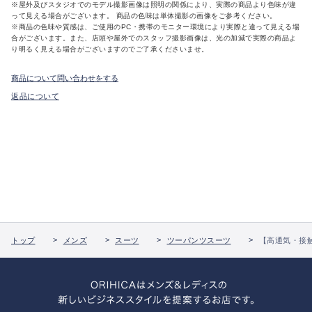
※屋外及びスタジオでのモデル撮影画像は照明の関係により、実際の商品より色味が違
って見える場合がございます。 商品の色味は単体撮影の画像をご参考ください。
※商品の色味や質感は、ご使用のPC・携帯のモニター環境により実際と違って見える場
合がございます。また、店頭や屋外でのスタッフ撮影画像は、光の加減で実際の商品よ
り明るく見える場合がございますのでご了承くださいませ。
商品について問い合わせをする
返品について
トップ
メンズ
スーツ
ツーパンツスーツ
【高通気・接触