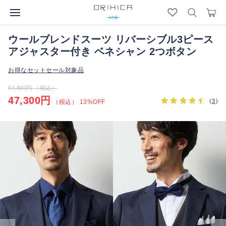
ウールブレンドスーツ リバーシブル3ピース
アジャスター付き ベネシャン 2つボタン
お得なセットセール対象品
54,890円 （税込）
47,300円
(
3
)
（税込） 13%OFF