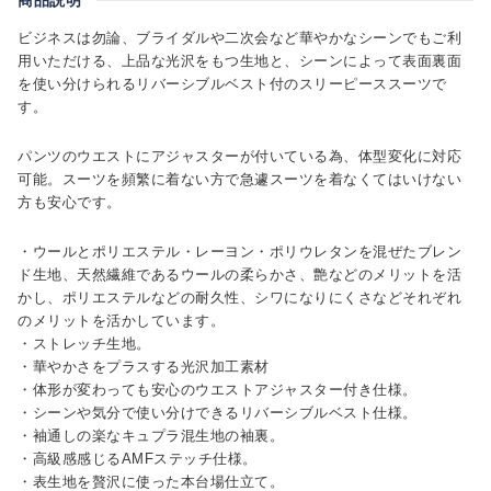
ビジネスは勿論、ブライダルや二次会など華やかなシーンでもご利
用いただける、上品な光沢をもつ生地と、シーンによって表面裏面
を使い分けられるリバーシブルベスト付のスリーピーススーツで
す。
パンツのウエストにアジャスターが付いている為、体型変化に対応
可能。スーツを頻繁に着ない方で急遽スーツを着なくてはいけない
方も安心です。
・ウールとポリエステル・レーヨン・ポリウレタンを混ぜたブレン
ド生地、天然繊維であるウールの柔らかさ、艶などのメリットを活
かし、ポリエステルなどの耐久性、シワになりにくさなどそれぞれ
のメリットを活かしています。
・ストレッチ生地。
・華やかさをプラスする光沢加工素材
・体形が変わっても安心のウエストアジャスター付き仕様。
・シーンや気分で使い分けできるリバーシブルベスト仕様。
・袖通しの楽なキュプラ混生地の袖裏。
・高級感感じるAMFステッチ仕様。
・表生地を贅沢に使った本台場仕立て。