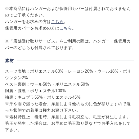
※本商品にはハンガーおよび保管用カバーは付属されておりません
のでご了承ください。
ハンガーをお求めの方は
こちら
。
保管用カバーをお求めの方は
こちら
。
※「店舗受け取りサービス」をご利用の際は、ハンガー・保管用カ
バーのどちらも付属されております。
素材
スーツ表地：ポリエステル60%・レーヨン20%・ウール18%・ポリ
ウレタン2%
ベスト裏側：ウール50%・ポリエステル50%
胴裏・膝裏：ポリエステル100%
袖裏：キュプラ55%・ポリエステル45%
※汗や雨で湿った場合、摩擦により他のものに色が移りますので湿
った状態での着用は極力お避け下さい。
※素材特性上、着用時、摩擦により毛羽立ち、毛玉が発生します。
毛玉が発生した場合は、お早めに毛玉取り器などでお手入れをして
下さい。