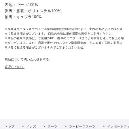
表地：ウール100%
胴裏・膝裏：ポリエステル100%
袖裏：キュプラ100%
※屋外及びスタジオでのモデル撮影画像は照明の関係により、実際の商品より色味が違
って見える場合がございます。 商品の色味は単体撮影の画像をご参考ください。
※商品の色味や質感は、ご使用のPC・携帯のモニター環境により実際と違って見える場
合がございます。また、店頭や屋外でのスタッフ撮影画像は、光の加減で実際の商品よ
り明るく見える場合がございますのでご了承くださいませ。
商品について問い合わせをする
返品について
トップ
メンズ
スーツ
ツーピーススーツ
インポートファブ