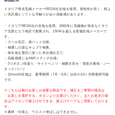
イタリア有名毛織メーカーREDA社生地を使用。発色性が良く、程よ
い光沢感とソフトな手触りがあり高級感があります。
・イタリアREDA社の生地を使用。1865年に毛織物が有名なイタリ
ア北部ビエラ地区で創業され、150年を超える老舗生地メーカーで
す。
・ラペル毛芯・肩パット仕様。
・袖通しの楽なキュプラ袖裏。
・表生地を贅沢に使った本台場仕立て。
・高級感感じるAMFステッチ仕様。
・3つボタン段返り・サイドベンツ・袖開き見せ・背抜き裏地・ノー
タックパンツ
・10month生地は、夏季期間（7月・8月）以外の10ヶ月間着用可能
です。
※こちらは裾のお直しが必要な商品です。補正をご希望の場合は
「お直しを選択する」ボタンよりお選びください。またお急ぎの場
合はアイロンで裾上げができる、裾上げテープもご用意しておりま
す。
※素材・仕様上、ウエスト伸ばしはできません。