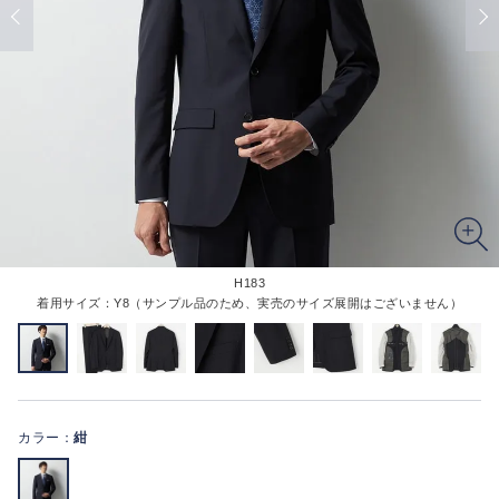
H183
着用サイズ：Y8（サンプル品のため、実売のサイズ展開はございません）
カラー：
紺