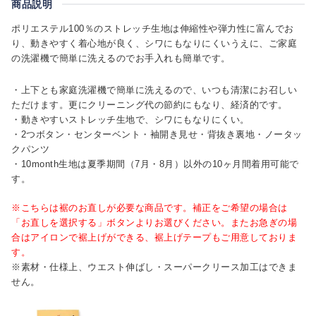
商品説明
ポリエステル100％のストレッチ生地は伸縮性や弾力性に富んでお
り、動きやすく着心地が良く、シワにもなりにくいうえに、ご家庭
の洗濯機で簡単に洗えるのでお手入れも簡単です。
・上下とも家庭洗濯機で簡単に洗えるので、いつも清潔にお召しい
ただけます。更にクリーニング代の節約にもなり、経済的です。
・動きやすいストレッチ生地で、シワにもなりにくい。
・2つボタン・センターベント・袖開き見せ・背抜き裏地・ノータッ
クパンツ
・10month生地は夏季期間（7月・8月）以外の10ヶ月間着用可能で
す。
※こちらは裾のお直しが必要な商品です。補正をご希望の場合は
「お直しを選択する」ボタンよりお選びください。またお急ぎの場
合はアイロンで裾上げができる、裾上げテープもご用意しておりま
す。
※素材・仕様上、ウエスト伸ばし・スーパークリース加工はできま
せん。