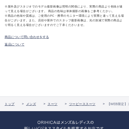
※屋外及びスタジオでのモデル撮影画像は照明の関係により、実際の商品より色味が違
って見える場合がございます。 商品の色味は単体撮影の画像をご参考ください。
※商品の色味や質感は、ご使用のPC・携帯のモニター環境により実際と違って見える場
合がございます。また、店頭や屋外でのスタッフ撮影画像は、光の加減で実際の商品よ
り明るく見える場合がございますのでご了承くださいませ。
商品について問い合わせをする
返品について
トップ
メンズ
スーツ
ツーピーススーツ
【WEB限定】