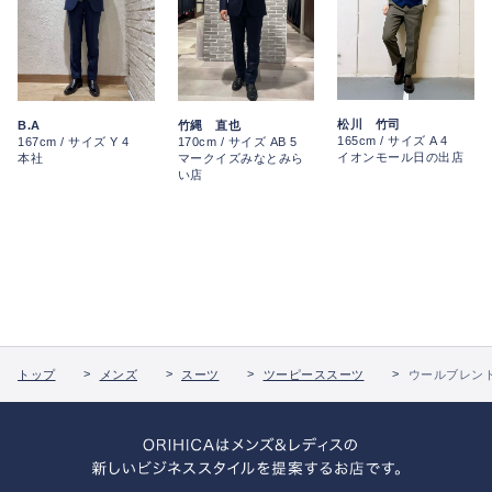
松川 竹司
B.A
竹縄 直也
165cm / サイズ A 4
167cm / サイズ Y 4
170cm / サイズ AB 5
イオンモール日の出店
本社
マークイズみなとみら
い店
トップ
メンズ
スーツ
ツーピーススーツ
ウールブレンド