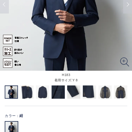
H183
着用サイズ:Y 8
カラー：
紺