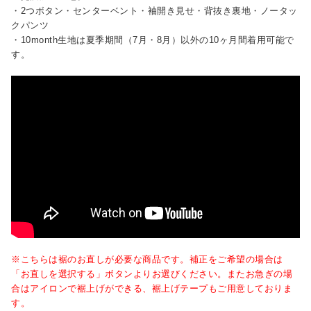
・2つボタン・センターベント・袖開き見せ・背抜き裏地・ノータッ
クパンツ
・10month生地は夏季期間（7月・8月）以外の10ヶ月間着用可能で
す。
※こちらは裾のお直しが必要な商品です。補正をご希望の場合は
「お直しを選択する」ボタンよりお選びください。またお急ぎの場
合はアイロンで裾上げができる、裾上げテープもご用意しておりま
す。