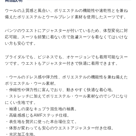
ウールの上質感と風合い、ポリエステルの機能性や速乾性とを兼ね
備えたポリエステルとウールブレンド素材を使用したスーツです。
パンツのウエストにアジャスターが付いているため、体型変化に対
応可能。スーツを頻繁に着ない方で急遽スーツを着なくてはいけな
い方も安心です。
ブライダルでも、ビジネスでも、オケージョンでも着用可能なスー
ツです。ウエストもアジャスター付きで快適に着用できます。
・ウールのドレス感や弾力性、ポリエステルの機能性を兼ね備えた
ポリエステル・ウール素材。
・伸縮性や弾力性に富んでおり、動きやすく快適な着心地。
・ストレッチに加えてポリエステル・ウール素材なのでシワになり
にくい生地です。
・袖通しの楽なキュプラ混生地の袖裏。
・高級感感じるAMFステッチ仕様。
・表生地を贅沢に使った本台場仕立て。
・体形が変わっても安心のウエストアジャスター付き仕様。
・光沢加工生地。