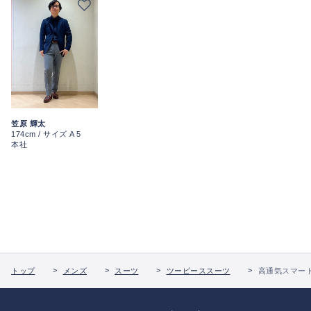
笠原 輝太
174cm / サイズ A 5
本社
トップ
メンズ
スーツ
ツーピーススーツ
高通気スマート