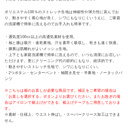
ポリエステル100％のストレッチ生地は伸縮性や弾力性に富んでお
り、動きやすく着心地が良く、シワにもなりにくいうえに、ご家庭
の洗濯機で簡単に洗えるのでお手入れも簡単です。
・通気度100cc以上の高通気素材を使用。
・袖と膝は吸汗・速乾裏地。汗を素早く吸収し、乾きも速く快適。
・膝裏は肌離れがよいメッシュ生地。
・上下とも家庭洗濯機で簡単に洗えるので、いつも清潔にお召しい
ただけます。更にクリーニング代の節約にもなり、経済的です。
・動きやすいストレッチ生地で、シワにもなりにくい。
・2つボタン・センターベント・袖開き見せ・半裏地・ノータックパ
ンツ
※こちらは裾のお直しが必要な商品です。補正をご希望の場合は
「お直しを選択する」ボタンよりお選びください。またお急ぎの場
合はアイロンで裾上げができる、裾上げテープもご用意しておりま
す。
※素材・仕様上、ウエスト伸ばし・スーパークリース加工はできま
せん。