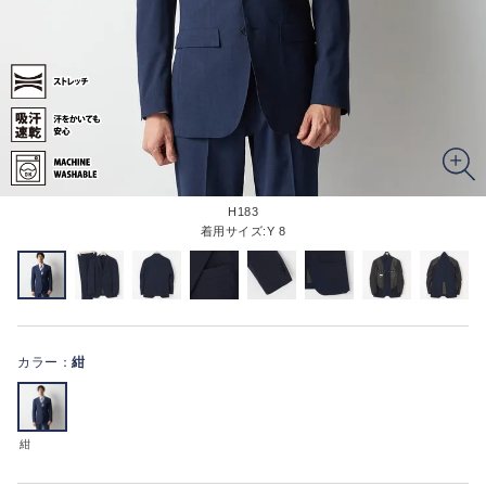
H183
着用サイズ:Y 8
カラー：
紺
紺