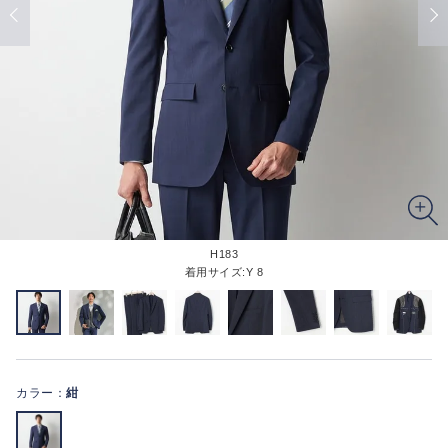
H183
着用サイズ:Y 8
カラー：
紺