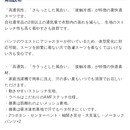
「高通気性」「さらっとした風合い」「接触冷感」が特徴の夏快適
スーツです。
自社通常品の2倍以上の通気量で衣類内の蒸れを減らし、生地のスト
レッチ性も高く着やすさも抜群です。
パンツのウエストにアジャスターが付いているため、体型変化に対
応可能。スーツを頻繁に着ない方で急遽スーツを着なくてはいけな
い方も安心です。
・「高通気」「サラッとした風合い」「接触冷感」が特徴の快適素
材。
・家庭洗濯機で簡単に洗え、汗の多い夏もいつでも清潔でお召しい
ただけます。
・動きやすいストレッチ生地。
・ラペルはこだわりのAMFステッチ仕様。
・膝裏は肌離れのよいメッシュ裏地。
・膝裏は吸水速乾裏地で汗でもベタ付きにくいです。
・2つボタン・センターベント・袖開き見せ・大見返し・ノータック
パンツ×2