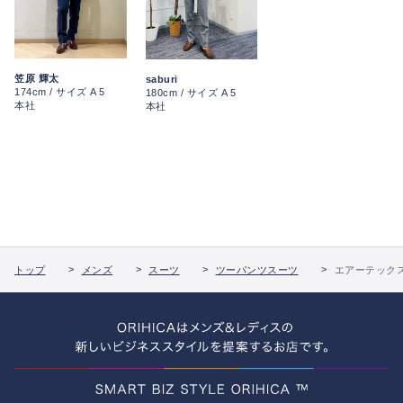
笠原 輝太
saburi
174cm / サイズ A 5
180cm / サイズ A 5
本社
本社
トップ
メンズ
スーツ
ツーパンツスーツ
エアーテックス