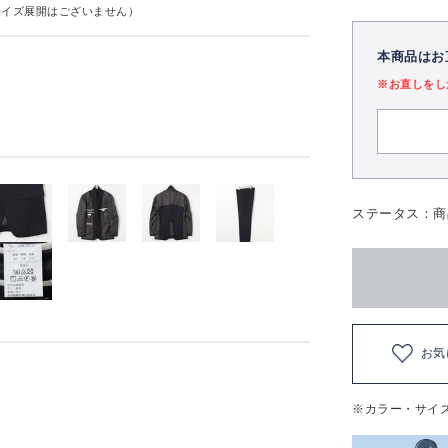
サイズ展開はございません）
本商品はお
※お直しをし
ステータス：商
お気
※カラー・サイ