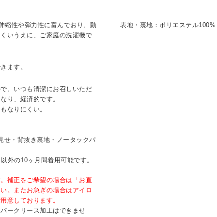
は伸縮性や弾力性に富んでおり、動
表地・裏地：ポリエステル100%
にくいうえに、ご家庭の洗濯機で
。
できます。
ので、いつも清潔にお召しいただ
もなり、経済的です。
にもなりにくい。
。
見せ・背抜き裏地・ノータックパ
月）以外の10ヶ月間着用可能です。
す。補正をご希望の場合は「お直
さい。またお急ぎの場合はアイロ
ご用意しております。
ーパークリース加工はできませ