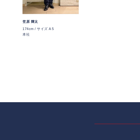
笠原 輝太
174cm / サイズ A 5
本社