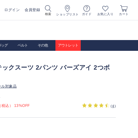
ログイン
会員登録
お気に入り
検索
ガイド
カート
ショップリスト
バッグ
ベルト
その他
アウトレット
ックスーツ 2パンツ バーズアイ 2つボ
ール対象品
）
税込） 13%OFF
(
4
)