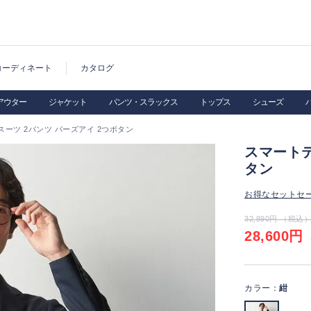
コーディネート
カタログ
アウター
ジャケット
パンツ・スラックス
トップス
シューズ
ーツ 2パンツ バーズアイ 2つボタン
スマートテ
タン
お得なセットセ
32,890円 （税込
28,600円
（
カラー：
紺