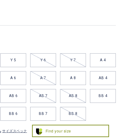
Y 5
Y 6
Y 7
A 4
A 6
A 7
A 8
AB 4
AB 6
AB 7
AB 8
BB 4
BB 6
BB 7
BB 8
Find your size
サイズスペック