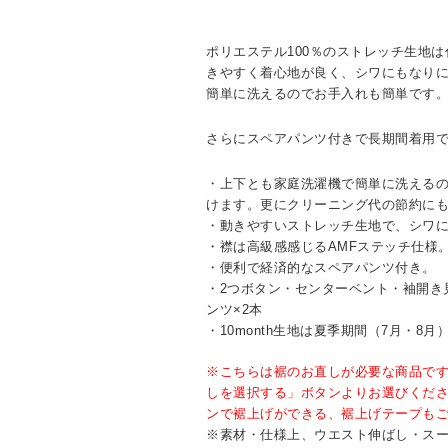
ポリエステル100％のストレッチ生地
きやすく着心地が良く、シワにもなり
簡単に洗えるのでお手入れも簡単です
さらにスペアパンツ付きで長期間着用
・上下とも家庭洗濯機で簡単に洗える
けます。更にクリーニング代の節約に
・動きやすいストレッチ生地で、シワ
・襟は高級感感じるAMFステッチ仕様
・便利で経済的なスペアパンツ付き。
・2つボタン・センターベント・袖開き
ンツ×2本
・10month生地は夏季期間（7月・8
※こちらは裾のお直しが必要な商品で
しを選択する」ボタンよりお選びくだ
ンで裾上げができる、裾上げテープも
※素材・仕様上、ウエスト伸ばし・ス