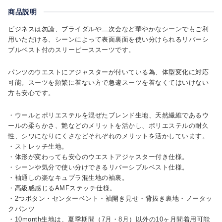
商品説明
ビジネスは勿論、ブライダルや二次会など華やかなシーンでもご利
用いただける、シーンによって表面裏面を使い分けられるリバーシ
ブルベスト付のスリーピーススーツです。
パンツのウエストにアジャスターが付いている為、体型変化に対応
可能。スーツを頻繁に着ない方で急遽スーツを着なくてはいけない
方も安心です。
・ウールとポリエステルを混ぜたブレンド生地、天然繊維であるウ
ールの柔らかさ、艶などのメリットを活かし、ポリエステルの耐久
性、シワになりにくさなどそれぞれのメリットを活かしています。
・ストレッチ生地。
・体形が変わっても安心のウエストアジャスター付き仕様。
・シーンや気分で使い分けできるリバーシブルベスト仕様。
・袖通しの楽なキュプラ混生地の袖裏。
・高級感感じるAMFステッチ仕様。
・2つボタン・センターベント・袖開き見せ・背抜き裏地・ノータッ
クパンツ
・10month生地は、夏季期間（7月・8月）以外の10ヶ月間着用可能