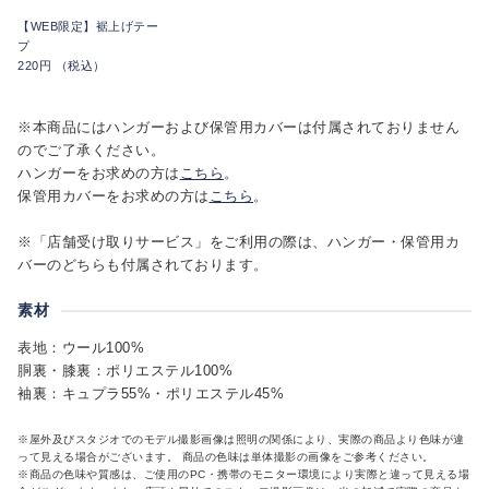
【WEB限定】裾上げテー
プ
220円 （税込）
※本商品にはハンガーおよび保管用カバーは付属されておりません
のでご了承ください。
ハンガーをお求めの方は
こちら
。
保管用カバーをお求めの方は
こちら
。
※「店舗受け取りサービス」をご利用の際は、ハンガー・保管用カ
バーのどちらも付属されております。
素材
表地：ウール100%
胴裏・膝裏：ポリエステル100%
袖裏：キュプラ55%・ポリエステル45%
※屋外及びスタジオでのモデル撮影画像は照明の関係により、実際の商品より色味が違
って見える場合がございます。 商品の色味は単体撮影の画像をご参考ください。
※商品の色味や質感は、ご使用のPC・携帯のモニター環境により実際と違って見える場