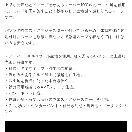
上品な光沢感とドレープ感があるスーパー100'sのウール生地を使用
し、ミルド加工を施すことで秋冬らしい生地感を感じられるスーツ
です。
パンツのウエストにアジャスターが付いているため、体型変化に対
応可能。スーツを頻繁に着ない方で急遽スーツを着なくてはいけな
い方も安心です。
・スーパー100'sのウール生地を使用。軽く柔らかいタッチと上品な
光沢が特徴です。
・袖通しの楽なキュプラ混生地の袖裏。
・温かみのあるミルド加工（微起毛）生地。
・表生地を贅沢に使った本台場仕立て。
・襟は高級感感じるAMFステッチ仕様。
・パワーネット仕様。
・体形が変わっても安心のウエストアジャスター付き仕様。
・2つボタン・センターベント・袖開き見せ・総裏地・ノータックパ
ンツ