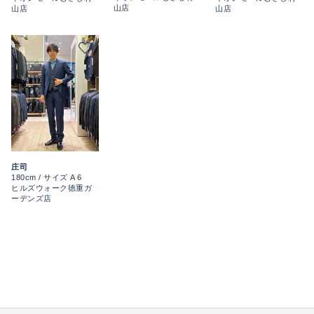
山店
山店
山店
庄司
180cm / サイズ A 6
ヒルズウォーク徳重ガ
ーデンズ店