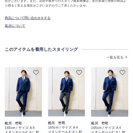
合がございます。また、店頭や屋外でのスタッフ撮影画像は、光の加減で実際の商品よ
り明るく見える場合がございますのでご了承くださいませ。
商品について問い合わせをする
返品について
このアイテムを着用したスタイリング
一覧を見る
松川 竹司
松川 竹司
松川 竹司
165cm / サイズ A 4
165cm / サイズ A 4
165cm / サイズ A 4
イオンモールむさし村
イオンモールむさし村
イオンモールむさし村