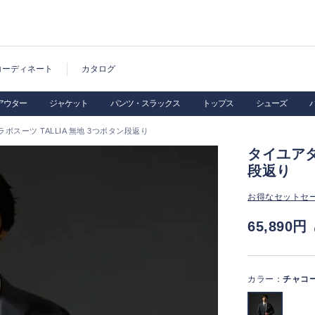
コーディネート
カタログ
アウター
ジャケット
パンツ・スラックス
トップス
シューズ
ボスーツ TALLIA 無地 3つボタン段返り
タイユアタ
段返り
お得なセットセ
65,890円
カラー：
チャコ