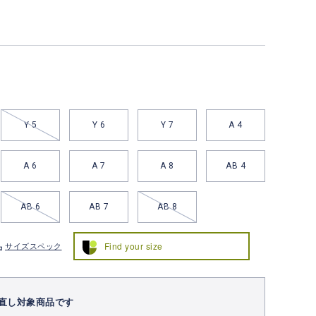
Y 5
Y 6
Y 7
A 4
A 6
A 7
A 8
AB 4
AB 6
AB 7
AB 8
Find your size
サイズスペック
直し対象商品です