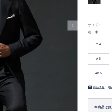
サイズ：
在 庫：
Y 4
A 5
AB 5
商品情報
本商品はお