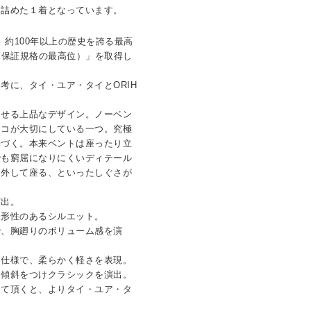
を詰めた１着となっています。
を使用。約100年以上の歴史を誇る最高
品質保証規格の最高位）」を取得し
考に、タイ・ユア・タイとORIH
させる上品なデザイン。ノーベン
ンコが大切にしている一つ。究極
基づく。本来ベントは座ったり立
でも窮屈になりにくいディテール
を外して座る、といったしぐさが
演出。
保形性のあるシルエット。
で、胸廻りのボリューム感を演
ャ仕様で、柔らかく軽さを表現。
も傾斜をつけクラシックを演出。
って頂くと、よりタイ・ユア・タ
。