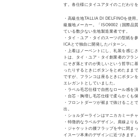
す。各仕様にタイユアタイのこだわり
・高級生地TALLIA DI DELFINO
級服地メーカー。「ISO9002（国際
ている数少ない生地製造業者です。
・タイ・ユア・タイのスーツの型紙を参
ICAとで独自に開発したパターン。
・上着はノーベントにし、礼装を感じ
トは、タイ・ユア・タイ創業者のフラ
にそぎ落とすのが美しいという哲学に
ったりするときにボタンをとめたまま
ですが、フランコは座るときにボタン
エレガントとしていました。
・ラペル毛芯仕様で自然なロール感を
・台芯・胸増し毛芯仕様で柔らかくも
・フロントダーツが裾まで抜けること
出。
・ショルダーラインはマニカカミーチ
・特徴的なラペルデザイン。肩線より
・ジャケットの腰フラップを中に閉ま
イスーツ本来のデザインに近づきます