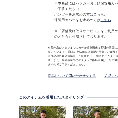
※本商品にはハンガーおよび保管用カ
ご了承ください。
ハンガーをお求めの方は
こちら
。
保管用カバーをお求めの方は
こちら
。
※「店舗受け取りサービス」をご利用
のどちらも付属されております。
※屋外及びスタジオでのモデル撮影画像は照明の関係に
がございます。 商品の色味は単体撮影の画像をご参考
※商品の色味や質感は、ご使用のPC・携帯のモニター
す。また、店頭や屋外でのスタッフ撮影画像は、光の加
ますのでご了承くださいませ。
商品について問い合わせをする
返品に
このアイテムを着用したスタイリング