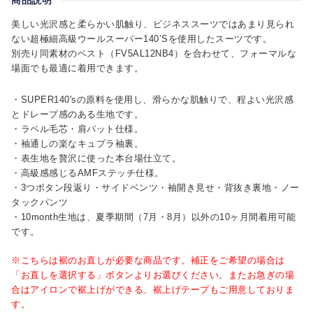
美しい光沢感と柔らかい肌触り、ビジネススーツではあまり見られ
ない超極細高級ウールスーパー140’Sを使用したスーツです。
別売り同素材のベスト（FV5AL12NB4）を合わせて、フォーマルな
場面でも最適に着用できます。
・SUPER140'sの原料を使用し、滑らかな肌触りで、程よい光沢感
とドレープ感のある生地です。
・ラペル毛芯・肩パット仕様。
・袖通しの楽なキュプラ袖裏。
・表生地を贅沢に使った本台場仕立て。
・高級感感じるAMFステッチ仕様。
・3つボタン段返り・サイドベンツ・袖開き見せ・背抜き裏地・ノー
タックパンツ
・10month生地は、夏季期間（7月・8月）以外の10ヶ月間着用可能
です。
※こちらは裾のお直しが必要な商品です。補正をご希望の場合は
「お直しを選択する」ボタンよりお選びください。またお急ぎの場
合はアイロンで裾上げができる、裾上げテープもご用意しておりま
す。