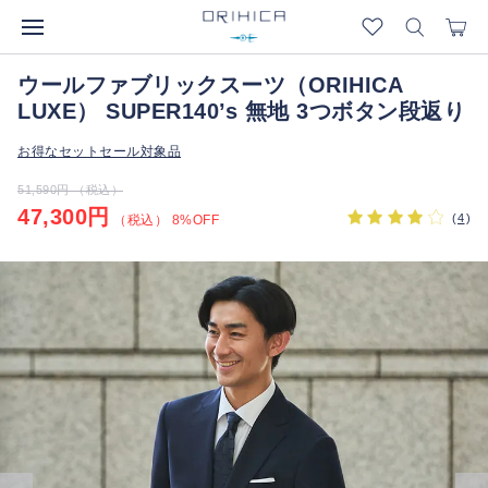
ウールファブリックスーツ（ORIHICA
LUXE） SUPER140’s 無地 3つボタン段返り
お得なセットセール対象品
51,590円 （税込）
47,300円
(
4
)
（税込） 8%OFF