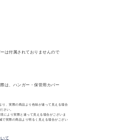
バーは付属されておりませんので
の際は、ハンガー・保管用カバー
より、実際の商品より色味が違って見える場合
ください。
環境により実際と違って見える場合がございま
減で実際の商品より明るく見える場合がござい
ついて