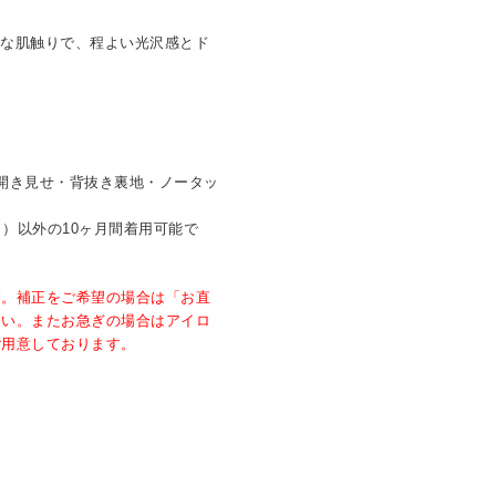
らかな肌触りで、程よい光沢感とド
。
開き見せ・背抜き裏地・ノータッ
8月）以外の10ヶ月間着用可能で
す。補正をご希望の場合は「お直
さい。またお急ぎの場合はアイロ
ご用意しております。