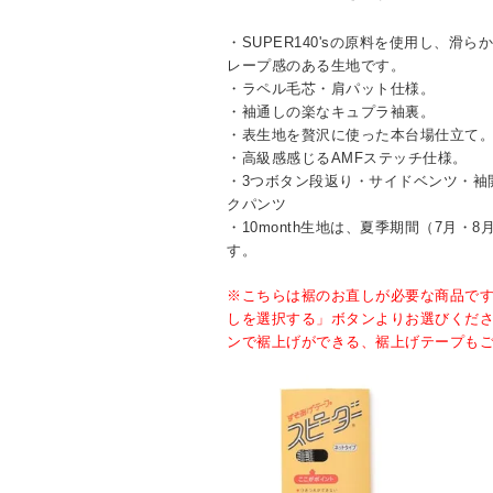
・SUPER140'sの原料を使用し、滑
レープ感のある生地です。
・ラペル毛芯・肩パット仕様。
・袖通しの楽なキュプラ袖裏。
・表生地を贅沢に使った本台場仕立て
・高級感感じるAMFステッチ仕様。
・3つボタン段返り・サイドベンツ・袖
クパンツ
・10month生地は、夏季期間（7月・
す。
※こちらは裾のお直しが必要な商品で
しを選択する」ボタンよりお選びくだ
ンで裾上げができる、裾上げテープも