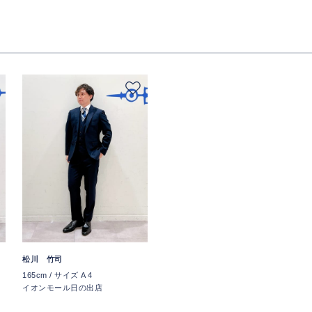
松川 竹司
165cm / サイズ A 4
イオンモール日の出店