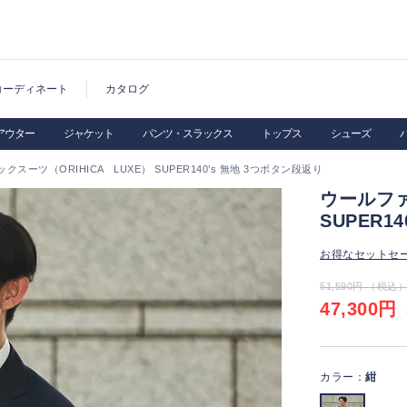
コーディネート
カタログ
アウター
ジャケット
パンツ・スラックス
トップス
シューズ
スーツ（ORIHICA LUXE） SUPER140’s 無地 3つボタン段返り
ウールファ
SUPER1
お得なセットセ
51,590円 （税込
47,300円
（
カラー：
紺