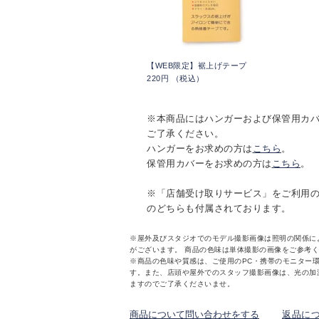
【WEB限定】裾上げテープ
220円 （税込）
※本商品にはハンガーおよび保管用カ
ご了承ください。
ハンガーをお求めの方は
こちら
。
保管用カバーをお求めの方は
こちら
。
※「店舗受け取りサービス」をご利用
のどちらも付属されております。
※屋外及びスタジオでのモデル撮影画像は照明の関係に
がございます。 商品の色味は単体撮影の画像をご参考
※商品の色味や質感は、ご使用のPC・携帯のモニター
す。また、店頭や屋外でのスタッフ撮影画像は、光の加
ますのでご了承くださいませ。
商品について問い合わせをする
返品に