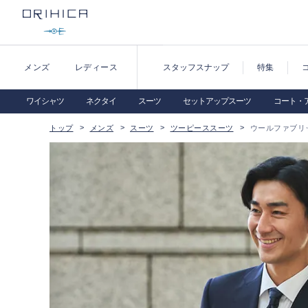
メンズ
レディース
スタッフスナップ
特集
ワイシャツ
ネクタイ
スーツ
セットアップスーツ
コート・
トップ
メンズ
スーツ
ツーピーススーツ
ウールファブリック