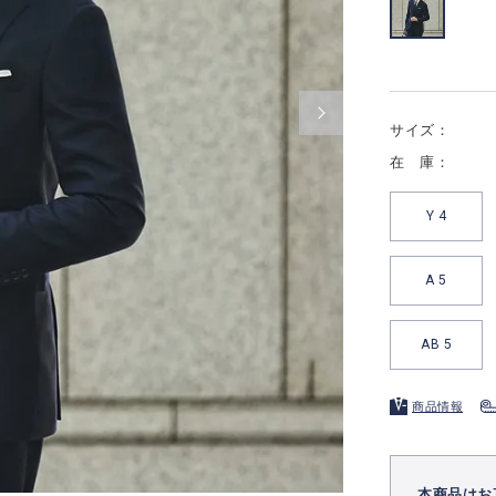
サイズ：
在 庫：
Y 4
A 5
AB 5
商品情報
本商品はお