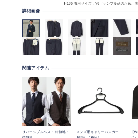
H185
着用サイズ：Y8（サンプル品のため、
詳細画像
関連アイテム
リバーシブルベスト 紺無地・
メンズ用キャリーハンガー
【W
茶無地
165円 （税込）
ツ・