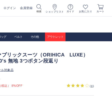
ログイン
会員登録
お気に入り
検索
ガイド
カート
ショップリスト
バッグ
ベルト
その他
アウトレット
ブリックスーツ（ORIHICA LUXE）
40’s 無地 3つボタン段返り
ール対象品
）
税込） 8%OFF
(
4
)