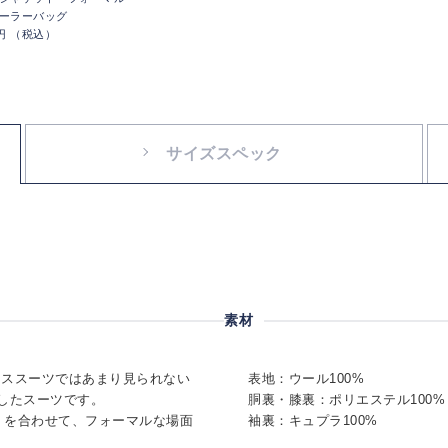
ーラーバッグ
0円 （税込）
サイズスペック
素材
ネススーツではあまり見られない
表地：ウール100%
用したスーツです。
胴裏・膝裏：ポリエステル100%
4）を合わせて、フォーマルな場面
袖裏：キュプラ100%