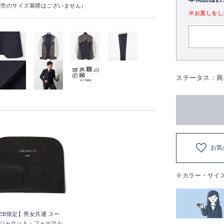
実売のサイズ展開はございません）
※お直しをし
ステータス：商
お気
※カラー・サイ
EB限定】男女共通 スー
ジャケット・フォーマル