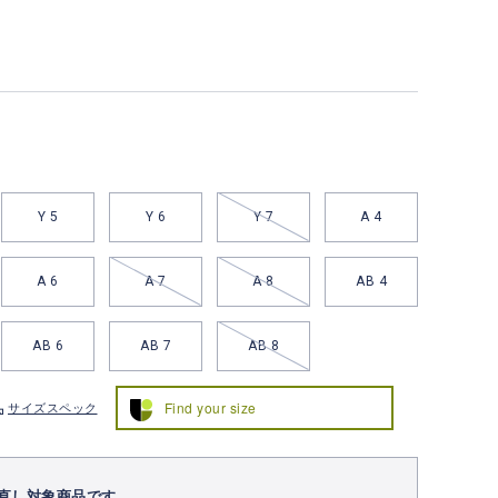
Y 5
Y 6
Y 7
A 4
A 6
A 7
A 8
AB 4
AB 6
AB 7
AB 8
Find your size
サイズスペック
直し対象商品です