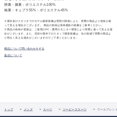
胴裏・膝裏：ポリエステル100%
袖裏：キュプラ55%・ポリエステル45%
※屋外及びスタジオでのモデル撮影画像は照明の関係により、実際の商品より色味が違
って見える場合がございます。 商品の色味は単体撮影の画像をご参考ください。
※商品の色味や質感は、ご使用のPC・携帯のモニター環境により実際と違って見える場
合がございます。また、店頭や屋外でのスタッフ撮影画像は、光の加減で実際の商品よ
り明るく見える場合がございますのでご了承くださいませ。
商品について問い合わせをする
返品について
トップ
メンズ
スーツ
ツーピーススーツ
ウールブレンド