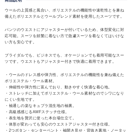
ウールの上質感と風合い、ポリエステルの機能性や速乾性とを兼ね
備えたポリエステルとウールブレンド素材を使用したスーツです。
パンツのウエストにアジャスターが付いているため、体型変化に対
応可能。スーツを頻繁に着ない方で急遽スーツを着なくてはいけな
い方も安心です。
ブライダルでも、ビジネスでも、オケージョンでも着用可能なスー
ツです。ウエストもアジャスター付きで快適に着用できます。
・ウールのドレス感や弾力性、ポリエステルの機能性を兼ね備えた
ポリエステル・ウール素材。
・伸縮性や弾力性に富んでおり、動きやすく快適な着心地。
・ストレッチに加えてポリエステル・ウール素材なのでシワになり
にくい生地です。
・袖通しの楽なキュプラ混生地の袖裏。
・高級感感じるAMFステッチ仕様。
・表生地を贅沢に使った本台場仕立て。
・体形が変わっても安心のウエストアジャスター付き仕様。
・2つボタン・センターベント・袖開き見せ・背抜き裏地・ノータッ