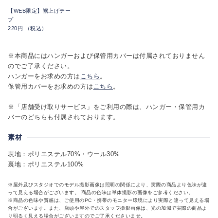
【WEB限定】裾上げテー
プ
220円 （税込）
※本商品にはハンガーおよび保管用カバーは付属されておりません
のでご了承ください。
ハンガーをお求めの方は
こちら
。
保管用カバーをお求めの方は
こちら
。
※「店舗受け取りサービス」をご利用の際は、ハンガー・保管用カ
バーのどちらも付属されております。
素材
表地：ポリエステル70%・ウール30%
裏地：ポリエステル100%
※屋外及びスタジオでのモデル撮影画像は照明の関係により、実際の商品より色味が違
って見える場合がございます。 商品の色味は単体撮影の画像をご参考ください。
※商品の色味や質感は、ご使用のPC・携帯のモニター環境により実際と違って見える場
合がございます。また、店頭や屋外でのスタッフ撮影画像は、光の加減で実際の商品よ
り明るく見える場合がございますのでご了承くださいませ。