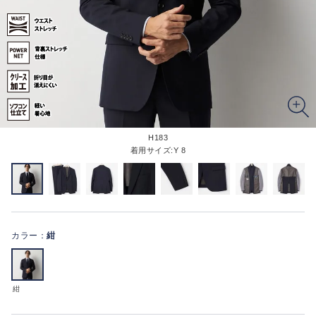
H183
着用サイズ:Y 8
カラー：
紺
紺