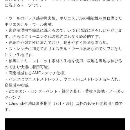
に洗えるスーツです。
・ウールのドレス感や弾力性、ポリエステルの機能性を兼ね備えた
ポリエステル・ウール素材。
・家庭洗濯機で簡単に洗えるので、いつも清潔にお召しいただけま
す。さらにクリーニング代の節約にもなり経済的です。
・伸縮性や弾力性に富んでおり、動きやすく快適な着心地。
・ストレッチに加えてポリエステル・ウール素材なのでシワになり
にくい生地です。
・袖裏にトリコットニット素材の生地を使用。表地も裏地も伸びる
のでより快適に着用可能。
・高級感感じるAMFステッチ仕様。
・パンツはウエストストレッチ。ウエストにストレッチ芯を入れ、
窮屈感を軽減。
・2つボタン・センターベント・袖開き見せ・背抜き裏地・ノータッ
クパンツ
・10month生地は夏季期間（7月・8月）以外の10ヶ月間着用可能で
す。