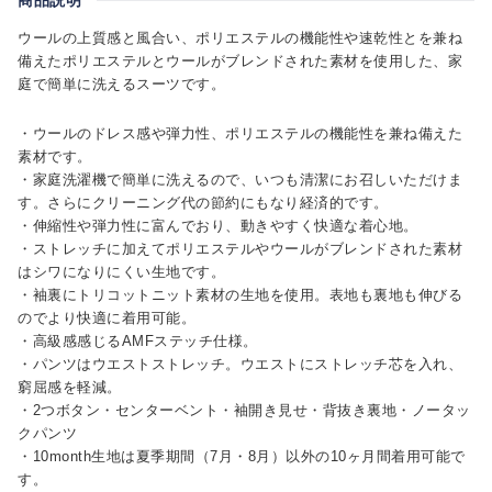
ウールの上質感と風合い、ポリエステルの機能性や速乾性とを兼ね
備えたポリエステルとウールがブレンドされた素材を使用した、家
庭で簡単に洗えるスーツです。
・ウールのドレス感や弾力性、ポリエステルの機能性を兼ね備えた
素材です。
・家庭洗濯機で簡単に洗えるので、いつも清潔にお召しいただけま
す。さらにクリーニング代の節約にもなり経済的です。
・伸縮性や弾力性に富んでおり、動きやすく快適な着心地。
・ストレッチに加えてポリエステルやウールがブレンドされた素材
はシワになりにくい生地です。
・袖裏にトリコットニット素材の生地を使用。表地も裏地も伸びる
のでより快適に着用可能。
・高級感感じるAMFステッチ仕様。
・パンツはウエストストレッチ。ウエストにストレッチ芯を入れ、
窮屈感を軽減。
・2つボタン・センターベント・袖開き見せ・背抜き裏地・ノータッ
クパンツ
・10month生地は夏季期間（7月・8月）以外の10ヶ月間着用可能で
す。