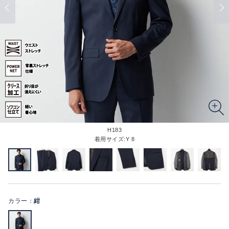
H183
着用サイズ:Y 8
カラー：
紺