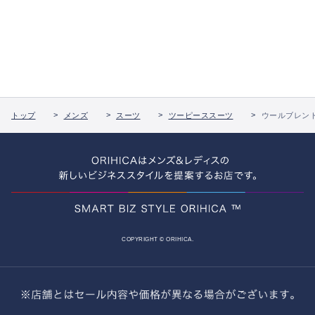
トップ
メンズ
スーツ
ツーピーススーツ
ウールブレンド
COPYRIGHT © ORIHICA.