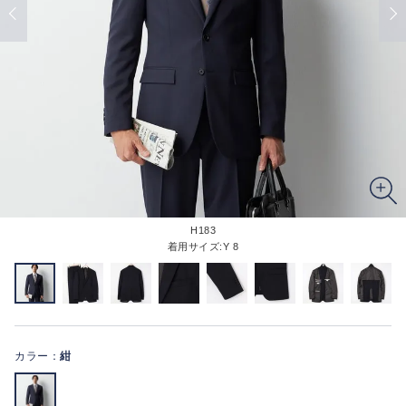
H183
着用サイズ:Y 8
カラー：
紺