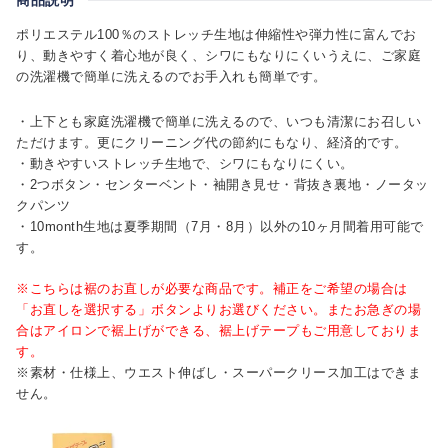
ポリエステル100％のストレッチ生地は伸縮性や弾力性に富んでお
り、動きやすく着心地が良く、シワにもなりにくいうえに、ご家庭
の洗濯機で簡単に洗えるのでお手入れも簡単です。
・上下とも家庭洗濯機で簡単に洗えるので、いつも清潔にお召しい
ただけます。更にクリーニング代の節約にもなり、経済的です。
・動きやすいストレッチ生地で、シワにもなりにくい。
・2つボタン・センターベント・袖開き見せ・背抜き裏地・ノータッ
クパンツ
・10month生地は夏季期間（7月・8月）以外の10ヶ月間着用可能で
す。
※こちらは裾のお直しが必要な商品です。補正をご希望の場合は
「お直しを選択する」ボタンよりお選びください。またお急ぎの場
合はアイロンで裾上げができる、裾上げテープもご用意しておりま
す。
※素材・仕様上、ウエスト伸ばし・スーパークリース加工はできま
せん。