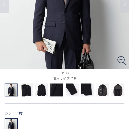
H183
着用サイズ:Y 8
カラー：
紺