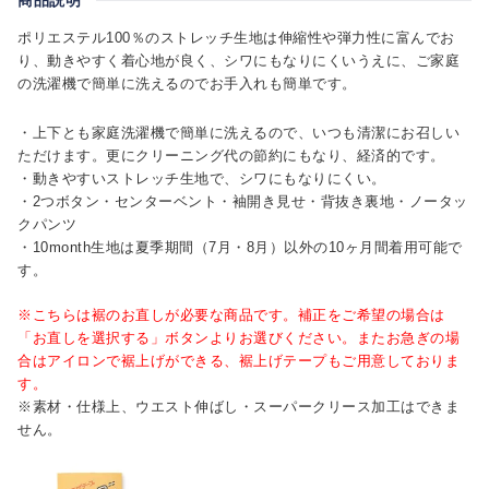
ポリエステル100％のストレッチ生地は伸縮性や弾力性に富んでお
り、動きやすく着心地が良く、シワにもなりにくいうえに、ご家庭
の洗濯機で簡単に洗えるのでお手入れも簡単です。
・上下とも家庭洗濯機で簡単に洗えるので、いつも清潔にお召しい
ただけます。更にクリーニング代の節約にもなり、経済的です。
・動きやすいストレッチ生地で、シワにもなりにくい。
・2つボタン・センターベント・袖開き見せ・背抜き裏地・ノータッ
クパンツ
・10month生地は夏季期間（7月・8月）以外の10ヶ月間着用可能で
す。
※こちらは裾のお直しが必要な商品です。補正をご希望の場合は
「お直しを選択する」ボタンよりお選びください。またお急ぎの場
合はアイロンで裾上げができる、裾上げテープもご用意しておりま
す。
※素材・仕様上、ウエスト伸ばし・スーパークリース加工はできま
せん。