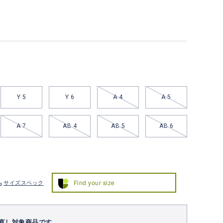
Y 5
Y 6
A 4
A 5
A 7
AB 4
AB 5
AB 6
Find your size
サイズスペック
直し対象商品です