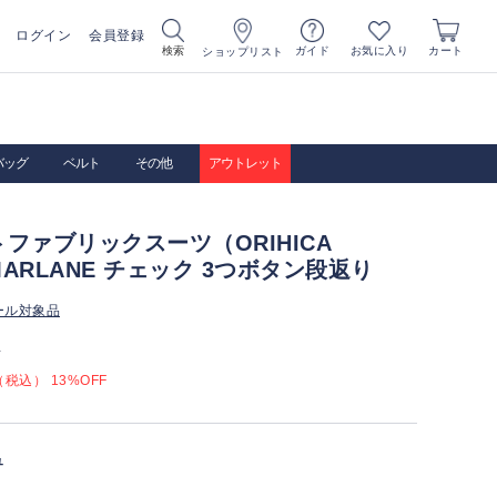
ログイン
会員登録
お気に入り
検索
ガイド
カート
ショップリスト
バッグ
ベルト
その他
アウトレット
ファブリックスーツ（ORIHICA
 MARLANE チェック 3つボタン段返り
ール対象品
）
税込） 13%OFF
ュ