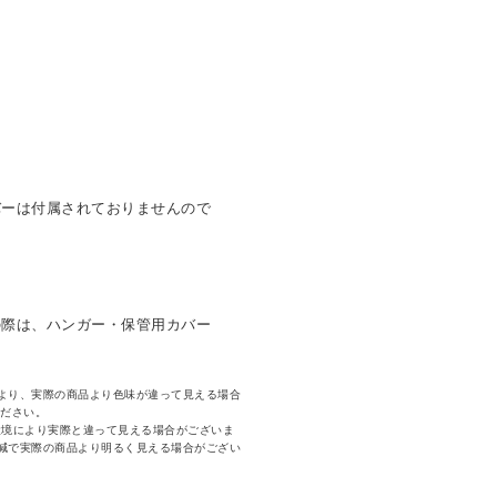
バーは付属されておりませんので
の際は、ハンガー・保管用カバー
より、実際の商品より色味が違って見える場合
ください。
環境により実際と違って見える場合がございま
減で実際の商品より明るく見える場合がござい