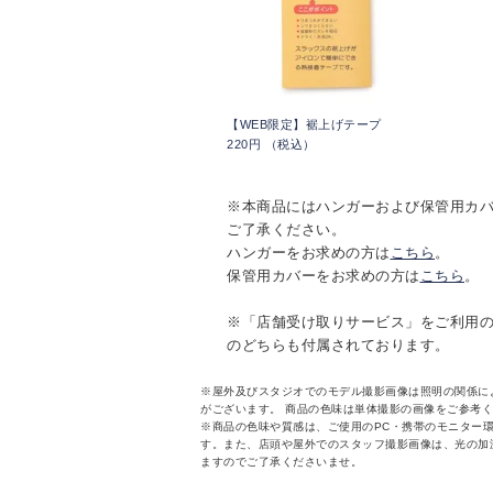
【WEB限定】裾上げテープ
220円 （税込）
※本商品にはハンガーおよび保管用カ
ご了承ください。
ハンガーをお求めの方は
こちら
。
保管用カバーをお求めの方は
こちら
。
※「店舗受け取りサービス」をご利用
のどちらも付属されております。
※屋外及びスタジオでのモデル撮影画像は照明の関係に
がございます。 商品の色味は単体撮影の画像をご参考
※商品の色味や質感は、ご使用のPC・携帯のモニター
す。また、店頭や屋外でのスタッフ撮影画像は、光の加
ますのでご了承くださいませ。