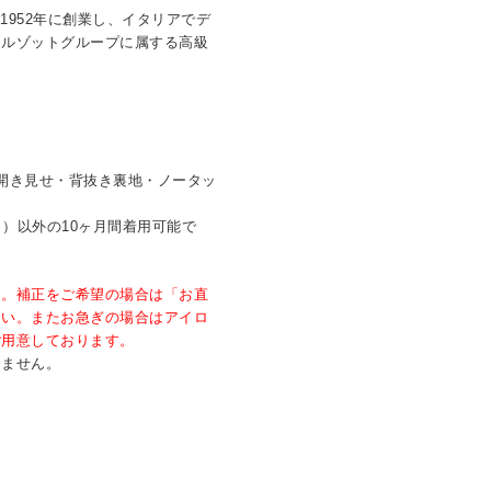
1952年に創業し、イタリアでデ
マルゾットグループに属する高級
。
開き見せ・背抜き裏地・ノータッ
8月）以外の10ヶ月間着用可能で
す。補正をご希望の場合は「お直
さい。またお急ぎの場合はアイロ
ご用意しております。
きません。