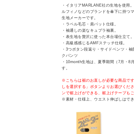
・イタリアMARLANE社の生地を使用。
ルフィノなどのブランドを傘下に持つ
生地メーカーです。
・ラペル毛芯・肩パット仕様。
・袖通しの楽なキュプラ袖裏。
・表生地を贅沢に使った本台場仕立て
・高級感感じるAMFステッチ仕様。
・3つボタン段返り・サイドベンツ・袖
クパンツ
・10month生地は、夏季期間（7月・
す。
※こちらは裾のお直しが必要な商品で
しを選択する」ボタンよりお選びくだ
ンで裾上げができる、裾上げテープも
※素材・仕様上、ウエスト伸ばしはで