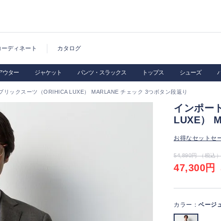
コーディネート
カタログ
アウター
ジャケット
パンツ・スラックス
トップス
シューズ
ックスーツ（ORIHICA LUXE） MARLANE チェック 3つボタン段返り
インポート
LUXE）
お得なセットセ
54,890円 （税込
47,300円
（
カラー：
ベージ