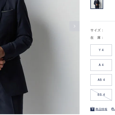
サイズ：
在 庫：
Y 4
A 4
AB 4
BB 4
商品情報