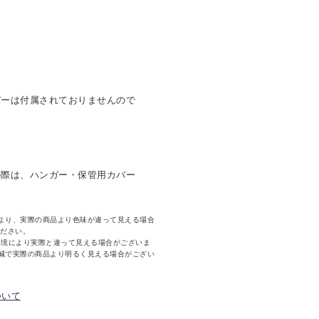
バーは付属されておりませんので
の際は、ハンガー・保管用カバー
より、実際の商品より色味が違って見える場合
ください。
環境により実際と違って見える場合がございま
減で実際の商品より明るく見える場合がござい
ついて