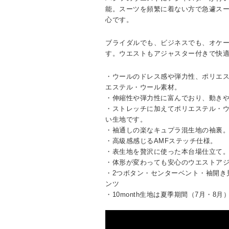
能。スーツを頻繁に着ない方で急遽ス
心です。
ブライダルでも、ビジネスでも、オケ
す。ウエストもアジャスター付きで快
・ウールのドレス感や弾力性、ポリエ
エステル・ウール素材。
・伸縮性や弾力性に富んでおり、動き
・ストレッチに加えてポリエステル・
い生地です。
・袖通しの楽なキュプラ混生地の袖裏
・高級感感じるAMFステッチ仕様。
・表生地を贅沢に使った本台場仕立て
・体形が変わっても安心のウエストア
・2つボタン・センターベント・袖開き
ンツ
・10month生地は夏季期間（7月・8