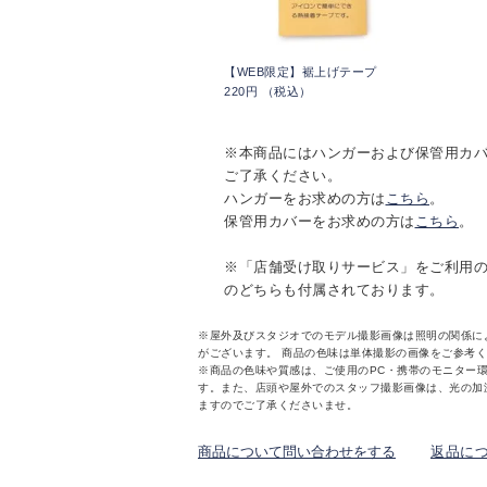
【WEB限定】裾上げテープ
220円 （税込）
※本商品にはハンガーおよび保管用カ
ご了承ください。
ハンガーをお求めの方は
こちら
。
保管用カバーをお求めの方は
こちら
。
※「店舗受け取りサービス」をご利用
のどちらも付属されております。
※屋外及びスタジオでのモデル撮影画像は照明の関係に
がございます。 商品の色味は単体撮影の画像をご参考
※商品の色味や質感は、ご使用のPC・携帯のモニター
す。また、店頭や屋外でのスタッフ撮影画像は、光の加
ますのでご了承くださいませ。
商品について問い合わせをする
返品に