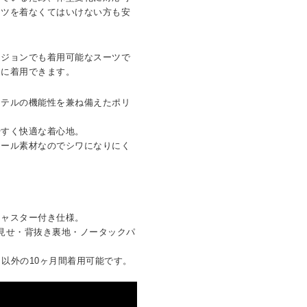
ーツを着なくてはいけない方も安
ージョンでも着用可能なスーツで
適に着用できます。
ステルの機能性を兼ね備えたポリ
やすく快適な着心地。
ウール素材なのでシワになりにく
。
。
ジャスター付き仕様。
見せ・背抜き裏地・ノータックパ
月）以外の10ヶ月間着用可能です。