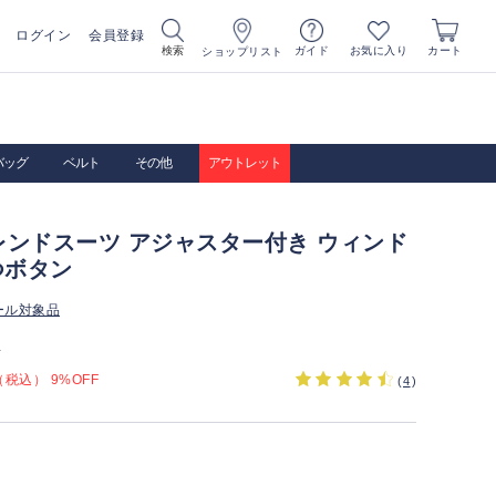
ログイン
会員登録
お気に入り
検索
ガイド
カート
ショップリスト
バッグ
ベルト
その他
アウトレット
レンドスーツ アジャスター付き ウィンド
つボタン
ール対象品
）
税込） 9%OFF
(
4
)