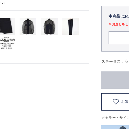
Y 8
本商品はお
※お直しをし
ステータス：商
お気
※カラー・サイ