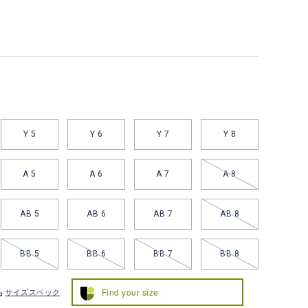
Y 5
Y 6
Y 7
Y 8
A 5
A 6
A 7
A 8
AB 5
AB 6
AB 7
AB 8
BB 5
BB 6
BB 7
BB 8
Find your size
サイズスペック