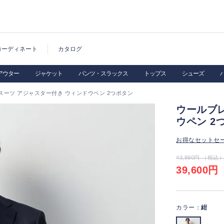
コーディネート
カタログ
アウター
ジャケット
パンツ・スラックス
トップス
シューズ
スーツ アジャスター付き ウィンドウペン 2つボタン
ウールブ
ウペン 2
お得なセットセ
43,890円 （税込
39,600円
（
カラー：
紺