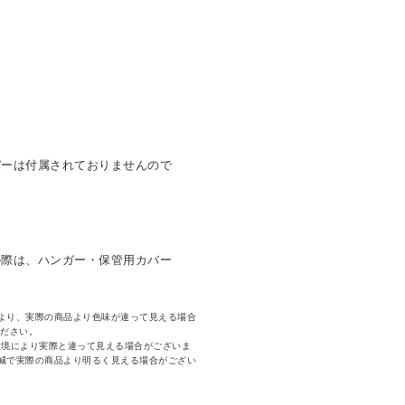
バーは付属されておりませんので
の際は、ハンガー・保管用カバー
より、実際の商品より色味が違って見える場合
ください。
環境により実際と違って見える場合がございま
減で実際の商品より明るく見える場合がござい