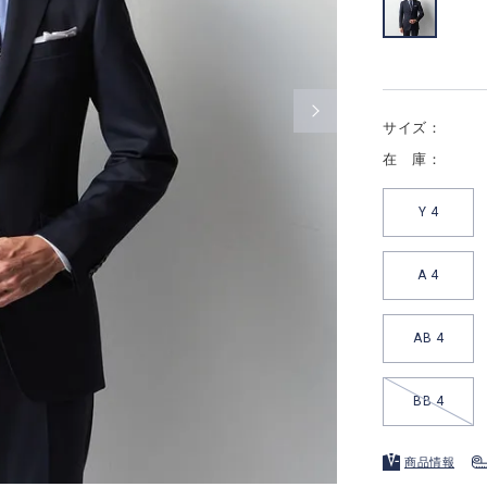
サイズ：
在 庫：
Y 4
A 4
AB 4
BB 4
商品情報