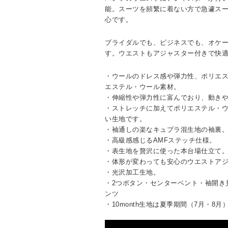
能。スーツを頻繁に着ない方で急遽ス
心です。
ブライダルでも、ビジネスでも、オケ
す。ウエストもアジャスター付きで快
・ウールのドレス感や弾力性、ポリエ
エステル・ウール素材。
・伸縮性や弾力性に富んでおり、動き
・ストレッチに加えてポリエステル・
い生地です。
・袖通しの楽なキュプラ混生地の袖裏
・高級感感じるAMFステッチ仕様。
・表生地を贅沢に使った本台場仕立て
・体形が変わっても安心のウエストア
・光沢加工生地。
・2つボタン・センターベント・袖開き
ンツ
・10month生地は夏季期間（7月・8