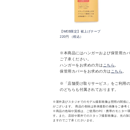
【WEB限定】裾上げテープ
220円 （税込）
※本商品にはハンガーおよび保管用カ
ご了承ください。
ハンガーをお求めの方は
こちら
。
保管用カバーをお求めの方は
こちら
。
※「店舗受け取りサービス」をご利用
のどちらも付属されております。
※屋外及びスタジオでのモデル撮影画像は照明の関係に
がございます。 商品の色味は単体撮影の画像をご参考
※商品の色味や質感は、ご使用のPC・携帯のモニター
す。また、店頭や屋外でのスタッフ撮影画像は、光の加
ますのでご了承くださいませ。