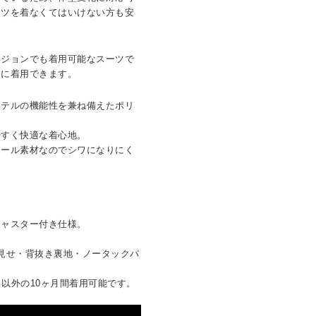
ーツを着なくてはいけない方も安
ージョンでも着用可能なスーツで
適に着用できます。
ステルの機能性を兼ね備えたポリ
やすく快適な着心地。
ウール素材なのでシワになりにく
。
。
ジャスター付き仕様。
見せ・背抜き裏地・ノータックパ
月）以外の10ヶ月間着用可能です。