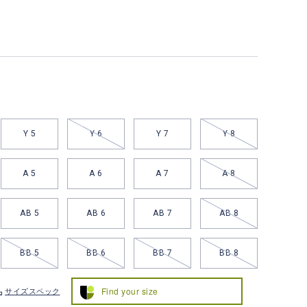
Y 5
Y 6
Y 7
Y 8
A 5
A 6
A 7
A 8
AB 5
AB 6
AB 7
AB 8
BB 5
BB 6
BB 7
BB 8
Find your size
サイズスペック