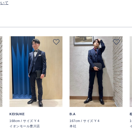
ついて
KEISUKE
B.A
168cm / サイズ Y 4
167cm / サイズ Y 4
1
イオンモール豊川店
本社