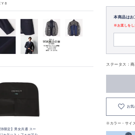
Y 8
本商品はお
※お直しをし
ステータス：商
お気
※カラー・サイ
EB限定】男女共通 スー
ジャケット・フォーマル