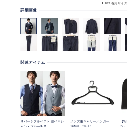
H183
着用サイズ:
詳細画像
関連アイテム
リバーシブルベスト 紺ベネシ
メンズ用キャリーハンガー
【W
ャン・ブルー千鳥
165円 （税込）
ツ・