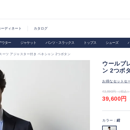
コーディネート
カタログ
アウター
ジャケット
パンツ・スラックス
トップス
シューズ
スーツ アジャスター付き ベネシャン 2つボタン
ウールブ
ン 2つボ
お得なセットセ
43,890円 （税込
39,600円
（
カラー：
紺