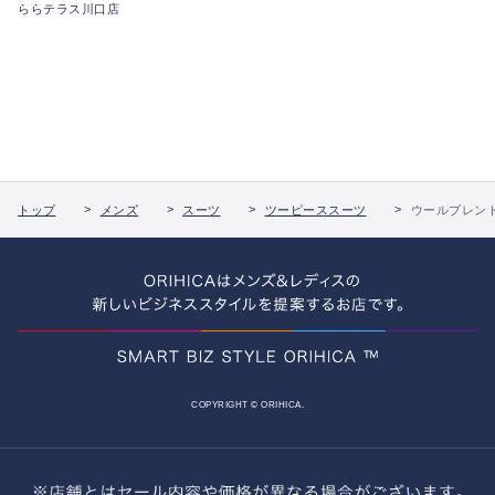
ららテラス川口店
トップ
メンズ
スーツ
ツーピーススーツ
ウールブレンド
COPYRIGHT © ORIHICA.