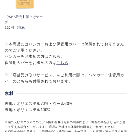
【WEB限定】裾上げテー
プ
220円 （税込）
※本商品にはハンガーおよび保管用カバーは付属されておりません
のでご了承ください。
ハンガーをお求めの方は
こちら
。
保管用カバーをお求めの方は
こちら
。
※「店舗受け取りサービス」をご利用の際は、ハンガー・保管用カ
バーのどちらも付属されております。
素材
表地：ポリエステル70%・ウール30%
裏地：ポリエステル100%
※屋外及びスタジオでのモデル撮影画像は照明の関係により、実際の商品より色味が違
って見える場合がございます。 商品の色味は単体撮影の画像をご参考ください。
※商品の色味や質感は、ご使用のPC・携帯のモニター環境により実際と違って見える場