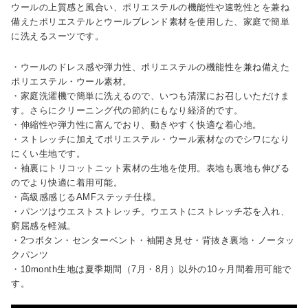
ウールの上質感と風合い、ポリエステルの機能性や速乾性とを兼ね
備えたポリエステルとウールブレンド素材を使用した、家庭で簡単
に洗えるスーツです。
・ウールのドレス感や弾力性、ポリエステルの機能性を兼ね備えた
ポリエステル・ウール素材。
・家庭洗濯機で簡単に洗えるので、いつも清潔にお召しいただけま
す。さらにクリーニング代の節約にもなり経済的です。
・伸縮性や弾力性に富んでおり、動きやすく快適な着心地。
・ストレッチに加えてポリエステル・ウール素材なのでシワになり
にくい生地です。
・袖裏にトリコットニット素材の生地を使用。表地も裏地も伸びる
のでより快適に着用可能。
・高級感感じるAMFステッチ仕様。
・パンツはウエストストレッチ。ウエストにストレッチ芯を入れ、
窮屈感を軽減。
・2つボタン・センターベント・袖開き見せ・背抜き裏地・ノータッ
クパンツ
・10month生地は夏季期間（7月・8月）以外の10ヶ月間着用可能で
す。