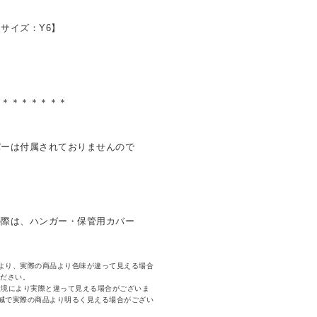
用サイズ：Y6】
＊＊＊＊＊＊＊＊
バーは付属されておりませんので
の際は、ハンガー・保管用カバー
より、実際の商品より色味が違って見える場合
ください。
環境により実際と違って見える場合がございま
減で実際の商品より明るく見える場合がござい