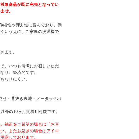
、対象商品が既に完売となってい
いませ。
は伸縮性や弾力性に富んでおり、動
にくいうえに、ご家庭の洗濯機で
。
できます。
ので、いつも清潔にお召しいただ
もなり、経済的です。
にもなりにくい。
。
見せ・背抜き裏地・ノータックパ
月）以外の10ヶ月間着用可能です。
す。補正をご希望の場合は「お直
さい。またお急ぎの場合はアイロ
ご用意しております。