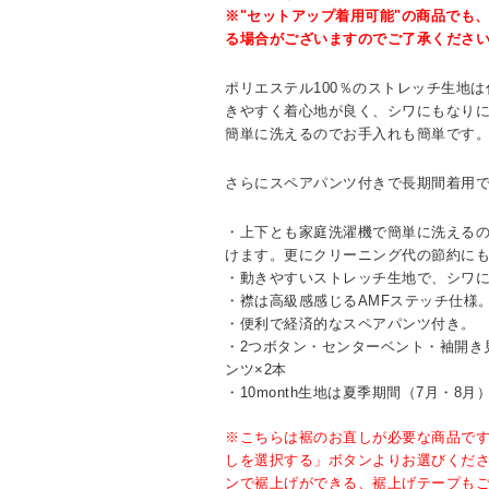
※"セットアップ着用可能"の商品でも
る場合がございますのでご了承くださ
ポリエステル100％のストレッチ生地
きやすく着心地が良く、シワにもなり
簡単に洗えるのでお手入れも簡単です
さらにスペアパンツ付きで長期間着用
・上下とも家庭洗濯機で簡単に洗える
けます。更にクリーニング代の節約に
・動きやすいストレッチ生地で、シワ
・襟は高級感感じるAMFステッチ仕様
・便利で経済的なスペアパンツ付き。
・2つボタン・センターベント・袖開き
ンツ×2本
・10month生地は夏季期間（7月・8
※こちらは裾のお直しが必要な商品で
しを選択する」ボタンよりお選びくだ
ンで裾上げができる、裾上げテープも