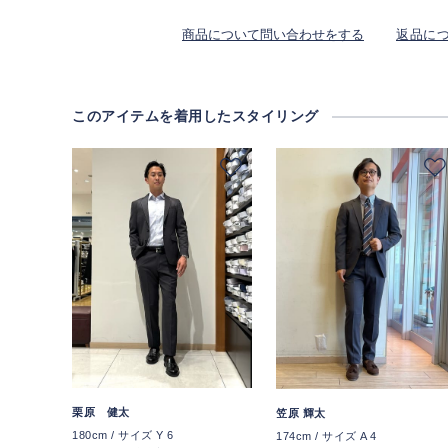
商品について問い合わせをする
返品に
このアイテムを着用したスタイリング
栗原 健太
笠原 輝太
180cm / サイズ Y 6
174cm / サイズ A 4