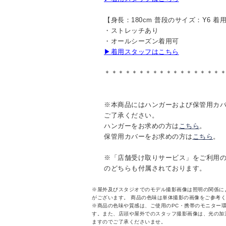
【身長：180cm 普段のサイズ：Y6 着
・ストレッチあり
・オールシーズン着用可
▶着用スタッフはこちら
＊＊＊＊＊＊＊＊＊＊＊＊＊＊＊＊＊
※本商品にはハンガーおよび保管用カ
ご了承ください。
ハンガーをお求めの方は
こちら
。
保管用カバーをお求めの方は
こちら
。
※「店舗受け取りサービス」をご利用
のどちらも付属されております。
※屋外及びスタジオでのモデル撮影画像は照明の関係に
がございます。 商品の色味は単体撮影の画像をご参考
※商品の色味や質感は、ご使用のPC・携帯のモニター
す。また、店頭や屋外でのスタッフ撮影画像は、光の加
ますのでご了承くださいませ。