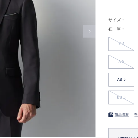
サイズ：
在 庫：
Y 4
A 5
AB 5
BB 5
商品情報