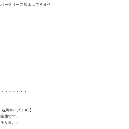
ーパークリース加工はできませ
＊＊＊＊＊＊＊＊
5 着用サイズ：A5】
容範囲です。
キリ目。」