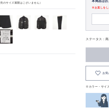
本商品はお
実売のサイズ展開はございません）
※お直しをし
ステータス：商
お気
※カラー・サイ