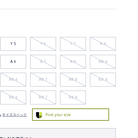
Y 5
Y 6
Y 7
A 4
A 6
A 7
A 8
AB 4
AB 6
AB 7
AB 8
BB 4
BB 6
BB 7
BB 8
Find your size
サイズスペック