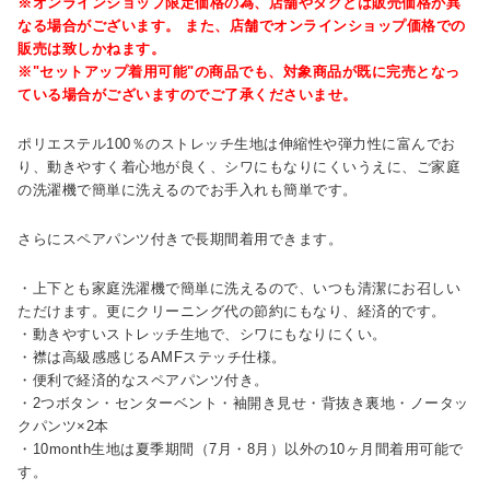
※オンラインショップ限定価格の為、店舗やタグとは販売価格が異
なる場合がございます。 また、店舗でオンラインショップ価格での
販売は致しかねます。
※"セットアップ着用可能"の商品でも、対象商品が既に完売となっ
ている場合がございますのでご了承くださいませ。
ポリエステル100％のストレッチ生地は伸縮性や弾力性に富んでお
り、動きやすく着心地が良く、シワにもなりにくいうえに、ご家庭
の洗濯機で簡単に洗えるのでお手入れも簡単です。
さらにスペアパンツ付きで長期間着用できます。
・上下とも家庭洗濯機で簡単に洗えるので、いつも清潔にお召しい
ただけます。更にクリーニング代の節約にもなり、経済的です。
・動きやすいストレッチ生地で、シワにもなりにくい。
・襟は高級感感じるAMFステッチ仕様。
・便利で経済的なスペアパンツ付き。
・2つボタン・センターベント・袖開き見せ・背抜き裏地・ノータッ
クパンツ×2本
・10month生地は夏季期間（7月・8月）以外の10ヶ月間着用可能で
す。