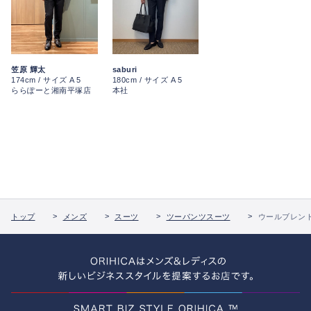
笠原 輝太
saburi
174cm / サイズ A 5
180cm / サイズ A 5
ららぽーと湘南平塚店
本社
トップ
メンズ
スーツ
ツーパンツスーツ
ウールブレンド