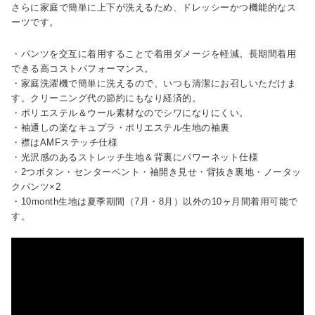
さらに家庭で簡単に上下が洗えるため、ドレッシーかつ機能的なス
ーツです。
・パンツを交互に着用することで着用ダメージを軽減。長期間着用
できる高コストパフォーマンス。
・家庭洗濯機で簡単に洗えるので、いつも清潔にお召しいただけま
す。クリーニング代の節約にもなり経済的。
・ポリエステル＆ウール素材なのでシワになりにくい。
・袖通しの楽なキュプラ・ポリエステル生地の袖裏
・襟はAMFステッチ仕様
・光沢感のあるストレッチ生地＆背裏にパワーネット仕様
・2つボタン・センターベント・袖開き見せ・背抜き裏地・ノータッ
クパンツ×2
・10month生地は夏季期間（7月・8月）以外の10ヶ月間着用可能で
す。