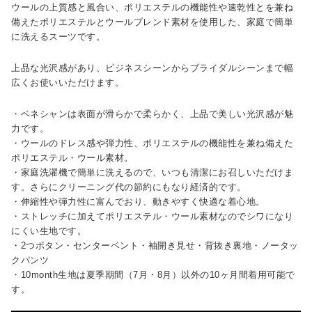
ウールの上質感と風合い、ポリエステルの機能性や速乾性とを兼ね
備えたポリエステルとウールブレンド素材を使用した、家庭で簡単
に洗えるスーツです。
上品な光沢感があり、ビジネスシーンからブライダルシーンまで幅
広くお使いいただけます。
・ベネシャンは表面が滑らかで柔らかく、上品で美しい光沢感が魅
力です。
・ウールのドレス感や弾力性、ポリエステルの機能性を兼ね備えた
ポリエステル・ウール素材。
・家庭洗濯機で簡単に洗えるので、いつも清潔にお召しいただけま
す。さらにクリーニング代の節約にもなり経済的です。
・伸縮性や弾力性に富んでおり、動きやすく快適な着心地。
・ストレッチに加えてポリエステル・ウール素材なのでシワになり
にくい生地です。
・2つボタン・センターベント・袖開き見せ・背抜き裏地・ノータッ
クパンツ
・10month生地は夏季期間（7月・8月）以外の10ヶ月間着用可能で
す。