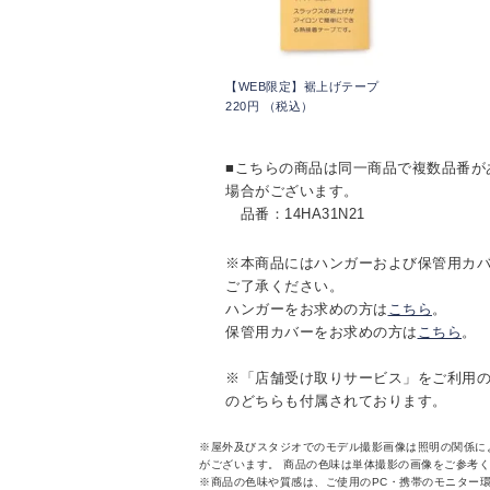
【WEB限定】裾上げテープ
220円 （税込）
■こちらの商品は同一商品で複数品番が
場合がございます。
品番：14HA31N21
※本商品にはハンガーおよび保管用カ
ご了承ください。
ハンガーをお求めの方は
こちら
。
保管用カバーをお求めの方は
こちら
。
※「店舗受け取りサービス」をご利用
のどちらも付属されております。
※屋外及びスタジオでのモデル撮影画像は照明の関係に
がございます。 商品の色味は単体撮影の画像をご参考
※商品の色味や質感は、ご使用のPC・携帯のモニター