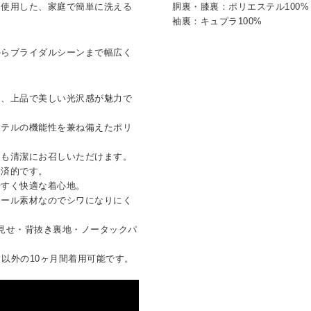
を使用した、家庭で簡単に洗える
胴裏・膝裏：ポリエステル100%
袖裏：キュプラ100%
からブライダルシーンまで幅広く
く、上品で美しい光沢感が魅力で
ステルの機能性を兼ね備えたポリ
つも清潔にお召しいただけます。
経済的です。
やすく快適な着心地。
ウール素材なのでシワになりにく
見せ・背抜き裏地・ノータックパ
月）以外の10ヶ月間着用可能です。