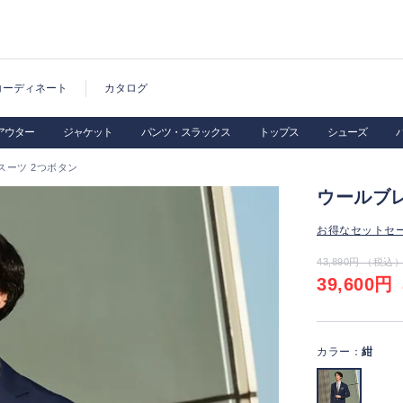
コーディネート
カタログ
アウター
ジャケット
パンツ・スラックス
トップス
シューズ
スーツ 2つボタン
ウールブレ
お得なセットセ
43,890円 （税込
39,600円
（
カラー：
紺