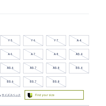
Y 5
Y 6
Y 7
A 4
A 6
A 7
A 8
AB 4
AB 6
AB 7
AB 8
BB 4
BB 6
BB 7
BB 8
Find your size
サイズスペック