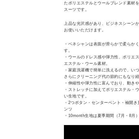
たポリエステルとウールブレンド素材
スーツです。
上品な光沢感があり、ビジネスシーン
お使いいただけます。
・ベネシャンは表面が滑らかで柔らか
す。
・ウールのドレス感や弾力性、ポリエ
エステル・ウール素材。
・家庭洗濯機で簡単に洗えるので、い
さらにクリーニング代の節約にもなり
・伸縮性や弾力性に富んでおり、動き
・ストレッチに加えてポリエステル・
い生地です。
・2つボタン・センターベント・袖開き
ンツ
・10month生地は夏季期間（7月・8