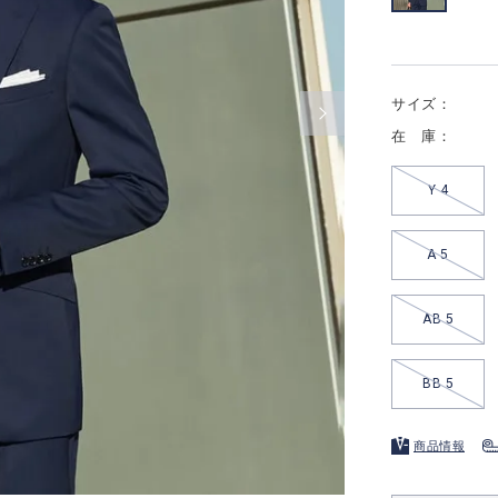
サイズ：
在 庫：
Y 4
A 5
AB 5
BB 5
商品情報