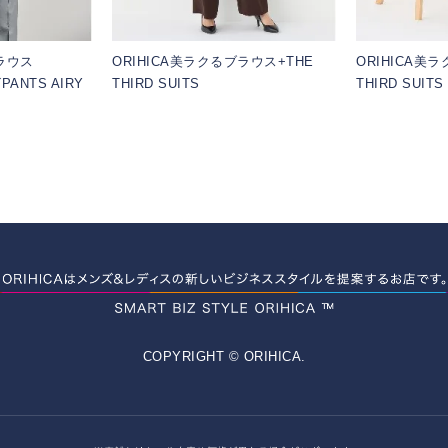
ブラウス
ORIHICA美ラクるブラウス+THE
ORIHICA美
ANTS AIRY
THIRD SUITS
THIRD SUITS
COPYRIGHT © ORIHICA.