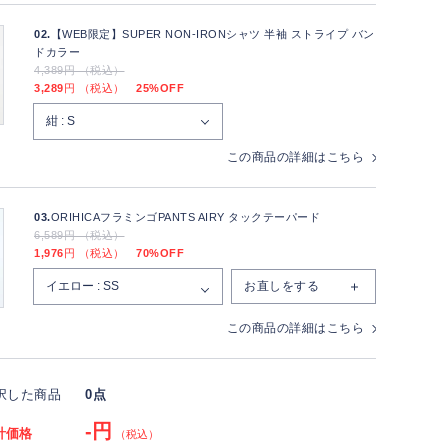
02.
【WEB限定】SUPER NON-IRONシャツ 半袖 ストライプ バン
ドカラー
4,389円 （税込）
3,289
円 （税込）
25%OFF
この商品の詳細はこちら
03.
ORIHICAフラミンゴPANTS AIRY タックテーパード
6,589円 （税込）
1,976
円 （税込）
70%OFF
お直しをする
この商品の詳細はこちら
択した商品
0点
-円
計価格
（税込）