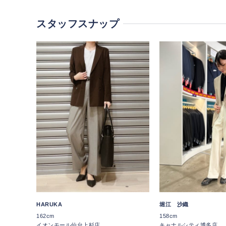
スタッフスナップ
HARUKA
堀江 沙織
162cm
158cm
イオンモール仙台上杉店
キャナルシティ博多店