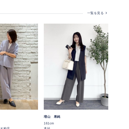
一覧を見る
増山 果純
161cm
オ柏店
本社