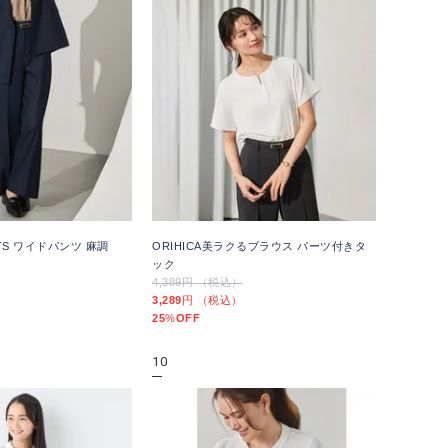
UITS ワイドパンツ 麻調
ORIHICA美ラクるブラウス パーツ付きタ
）
ック
4,389円 （税込）
3,289
円 （税込）
25
%
OFF
10