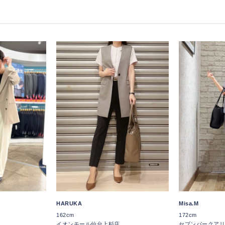
HARUKA
Misa.M
162cm
172cm
イオンモール仙台上杉店
セブンパークアリ