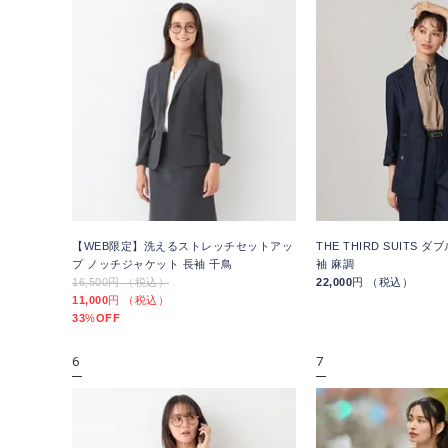
【WEB限定】洗えるストレッチセットアッ
THE THIRD SUITS 
プ ノッチジャケット 長袖 千鳥
袖 麻調
16,500円 （税込）
22,000
円 （税込）
11,000
円 （税込）
33
%
OFF
6
7