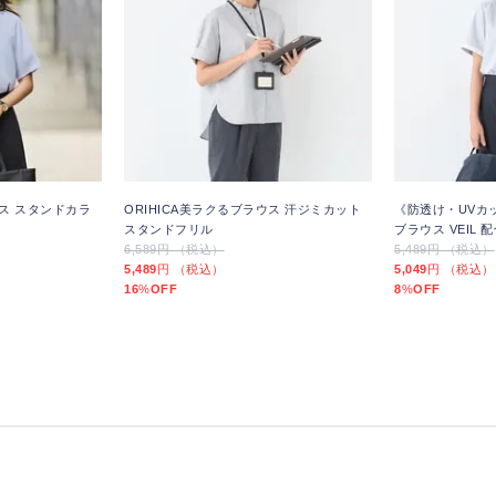
ウス スタンドカラ
ORIHICA美ラクるブラウス 汗ジミカット
《防透け・UVカッ
スタンドフリル
ブラウス VEIL
6,589円 （税込）
5,489円 （税込）
5,489
円 （税込）
5,049
円 （税込）
16
%
OFF
8
%
OFF