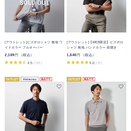
[アウトレット]ビズポロシャツ 無地 ワ
[アウトレット]【WEB限定】ビズポロ
イドカラー プルオーバー
シャツ 無地 バンドカラー 前開き
2,189
円 （税込）
1,646
円 （税込）
4.5
(70件)
5.0
(1件)
返品不可
返品不可