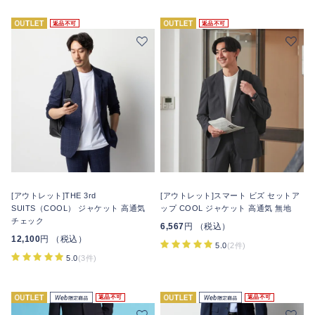
返品不可
返品不可
[アウトレット]THE 3rd
[アウトレット]スマート ビズ セットア
SUITS（COOL） ジャケット 高通気
ップ COOL ジャケット 高通気 無地
チェック
6,567
円 （税込）
12,100
円 （税込）
5.0
(2件)
5.0
(3件)
返品不可
返品不可