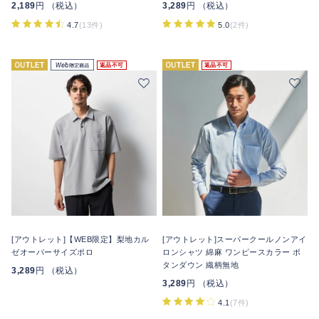
2,189
円 （税込）
3,289
円 （税込）
4.7
(13件)
5.0
(2件)
返品不可
返品不可
[アウトレット]【WEB限定】梨地カル
[アウトレット]スーパークールノンアイ
ゼオーバーサイズポロ
ロンシャツ 綿麻 ワンピースカラー ボ
タンダウン 織柄無地
3,289
円 （税込）
3,289
円 （税込）
4.1
(7件)