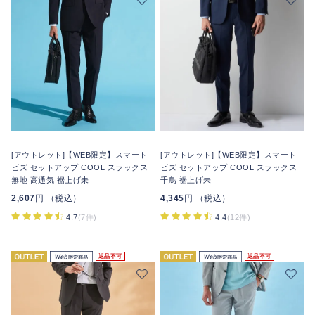
[アウトレット]【WEB限定】スマート
[アウトレット]【WEB限定】スマート
ビズ セットアップ COOL スラックス
ビズ セットアップ COOL スラックス
無地 高通気 裾上げ未
千鳥 裾上げ未
2,607
円 （税込）
4,345
円 （税込）
4.7
(7件)
4.4
(12件)
返品不可
返品不可