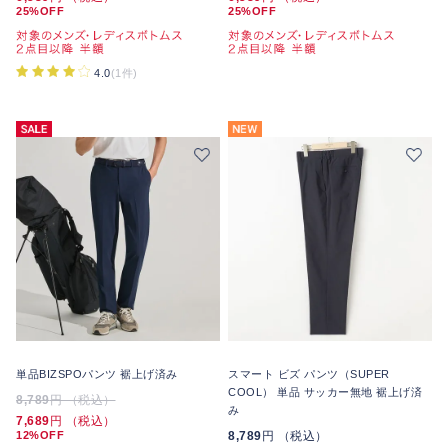
25%OFF
25%OFF
4.0
(1件)
単品BIZSPOパンツ 裾上げ済み
スマート ビズ パンツ（SUPER
COOL） 単品 サッカー無地 裾上げ済
8,789
円 （税込）
み
7,689
円 （税込）
12%OFF
8,789
円 （税込）