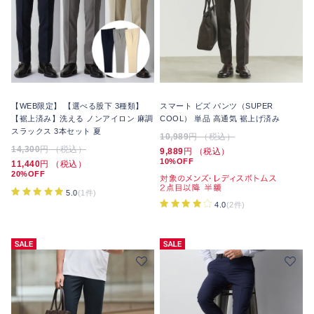
【WEB限定】 【選べる股下 3種類】
スマート ビズ パンツ（SUPER
【裾上済み】洗える ノンアイロン 麻調
COOL） 単品 高通気 裾上げ済み
スラックス 3本セット 夏
10,989
円 （税込）
14,300
円 （税込）
9,889
円 （税込）
10%OFF
11,440
円 （税込）
20%OFF
5.0
(1件)
4.0
(2件)