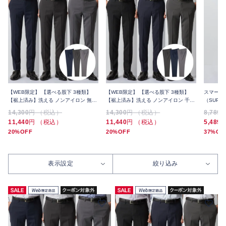
【WEB限定】 【選べる股下 3種類】
【WEB限定】 【選べる股下 3種類】
スマート
【裾上済み】洗える ノンアイロン 無地
【裾上済み】洗える ノンアイロン 千鳥
（SUPE
スラックス 3本セット 夏
スラックス 3本セット 夏
上げ済み
14,300
円 （税込）
14,300
円 （税込）
8,789
11,440
円 （税込）
11,440
円 （税込）
5,489
20%OFF
20%OFF
37%OF
表示設定
絞り込み