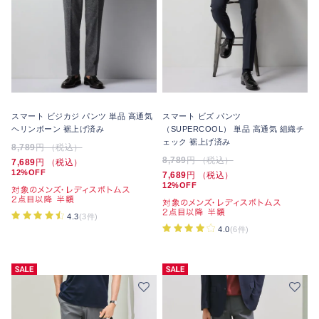
スマート ビジカジ パンツ 単品 高通気
スマート ビズ パンツ
ヘリンボーン 裾上げ済み
（SUPERCOOL） 単品 高通気 組織チ
ェック 裾上げ済み
8,789
円 （税込）
8,789
円 （税込）
7,689
円 （税込）
12%OFF
7,689
円 （税込）
12%OFF
4.3
(3件)
4.0
(6件)