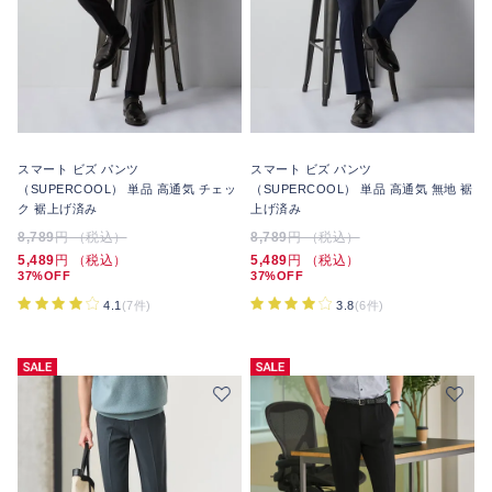
スマート ビズ パンツ
スマート ビズ パンツ
（SUPERCOOL） 単品 高通気 チェッ
（SUPERCOOL） 単品 高通気 無地 裾
ク 裾上げ済み
上げ済み
8,789
円 （税込）
8,789
円 （税込）
5,489
円 （税込）
5,489
円 （税込）
37%OFF
37%OFF
4.1
(7件)
3.8
(6件)