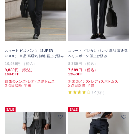
スマート ビズ パンツ（SUPER
スマート ビジカジ パンツ 単品 高通気
COOL） 単品 高通気 無地 裾上げ済み
ヘリンボーン 裾上げ済み
10,989
円 （税込）
8,789
円 （税込）
9,889
円 （税込）
7,689
円 （税込）
10%OFF
12%OFF
4.0
(5件)