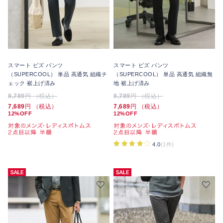
スマート ビズ パンツ
スマート ビズ パンツ
（SUPERCOOL） 単品 高通気 組織チ
（SUPERCOOL） 単品 高通気 組織無
ェック 裾上げ済み
地 裾上げ済み
8,789
円 （税込）
8,789
円 （税込）
7,689
円 （税込）
7,689
円 （税込）
12%OFF
12%OFF
4.0
(1件)