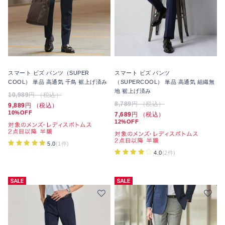
スマート ビズ パンツ（SUPER
スマート ビズ パンツ
COOL） 単品 高通気 千鳥 裾上げ済み
（SUPERCOOL） 単品 高通気 組織無
地 裾上げ済み
10,989
円 （税込）
8,789
円 （税込）
9,889
円 （税込）
10%OFF
7,689
円 （税込）
12%OFF
5.0
(1件)
4.0
(2件)