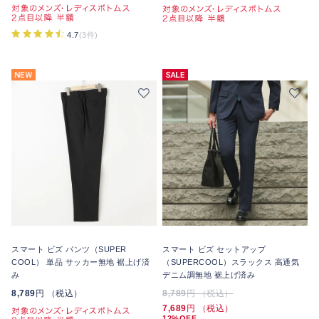
4.7
(3件)
スマート ビズ パンツ（SUPER
スマート ビズ セットアップ
COOL） 単品 サッカー無地 裾上げ済
（SUPERCOOL）スラックス 高通気
み
デニム調無地 裾上げ済み
8,789
円 （税込）
8,789
円 （税込）
7,689
円 （税込）
12%OFF