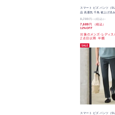
スマート ビズ パンツ（SU
品 高通気 千鳥 裾上げ済
8,789
円 （税込）
7,689
円 （税込）
12%OFF
スマート ビズ パンツ（SU