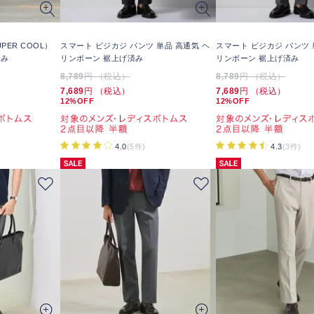
PER COOL）
スマート ビジカジ パンツ 単品 高通気 ヘ
スマート ビジカジ パンツ 
済み
リンボーン 裾上げ済み
リンボーン 裾上げ済み
8,789
円 （税込）
8,789
円 （税込）
7,689
円 （税込）
7,689
円 （税込）
12%OFF
12%OFF
4.0
(5件)
4.3
(3件)