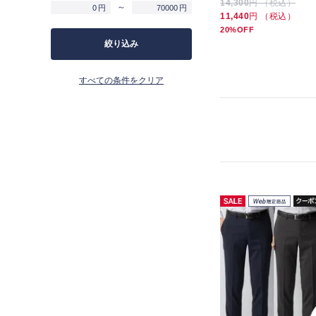
8,789
円 （税込）
6,589
円 （税込）
14,300
円 （税込）
～
円
円
クス 千鳥 裾上げ未
ラックス 3本セット 夏
7,689
円 （税込）
5,489
円 （税込）
11,440
円 （税込）
12%OFF
16%OFF
20%OFF
絞り込み
すべての条件をクリア