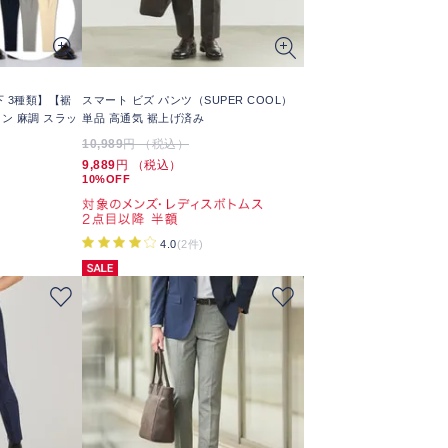
下 3種類】【裾
スマート ビズ パンツ（SUPER COOL）
ン 麻調 スラッ
単品 高通気 裾上げ済み
10,989
円 （税込）
9,889
円 （税込）
10%OFF
4.0
(2件)