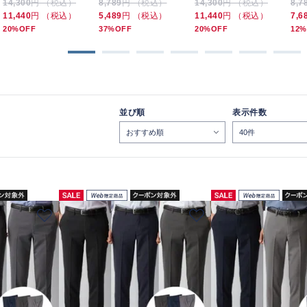
14,300
円 （税込）
8,789
円 （税込）
14,300
円 （税込）
8,7
ラックス 3本セット 夏
ラックス 3本セット 夏
11,440
円 （税込）
5,489
円 （税込）
11,440
円 （税込）
7,6
20%OFF
37%OFF
20%OFF
12%
並び順
表示件数