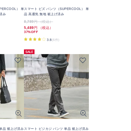
ERCOOL） 単
スマート ビズ パンツ（SUPERCOOL） 単
済み
品 高通気 無地 裾上げ済み
8,789
円 （税込）
5,489
円 （税込）
37%OFF
3.8
(6件)
 単品 裾上げ済み
スマート ビジカジ パンツ 単品 裾上げ済み