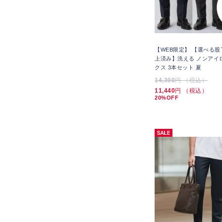
【WEB限定】 【選べる股
上済み】洗える ノンアイロ
クス 3本セット 夏
14,300
円 （税込）
11,440
円 （税込）
20%OFF