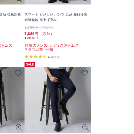
単品 接触冷感
スマート ビジカジ パンツ 単品 接触冷感
組織無地 裾上げ済み
8,789
円 （税込）
7,689
円 （税込）
12%OFF
4.6
(9件)