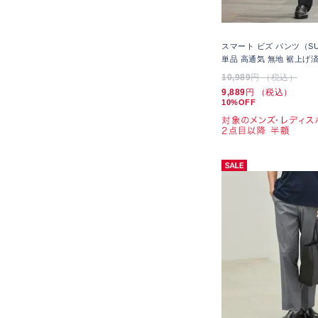
スマート ビズ パンツ（SU
単品 高通気 無地 裾上げ
10,989
円 （税込）
9,889
円 （税込）
10%OFF