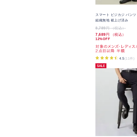
スマート ビジカジ パンツ
組織無地 裾上げ済み
8,789
円 （税込）
7,689
円 （税込）
12%OFF
4.5
(11件)