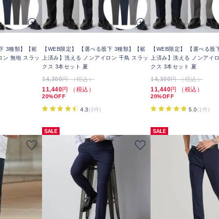
下 3種類】【裾
【WEB限定】 【選べる股下 3種類】【裾
【WEB限定】 【選べる股
ン 無地 スラッ
上済み】洗える ノンアイロン 千鳥 スラッ
上済み】洗える ノンアイロ
クス 3本セット 夏
クス 3本セット 夏
14,300
円 （税込）
14,300
円 （税込）
11,440
円 （税込）
11,440
円 （税込）
20%OFF
20%OFF
4.3
(3件)
5.0
(1件)