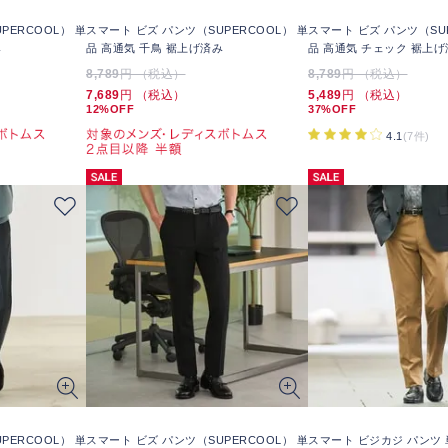
PERCOOL） 単
スマート ビズ パンツ（SUPERCOOL） 単
スマート ビズ パンツ（SUP
み
品 高通気 千鳥 裾上げ済み
品 高通気 チェック 裾上げ
8,789
円 （税込）
8,789
円 （税込）
7,689
円 （税込）
5,489
円 （税込）
12%OFF
37%OFF
4.1
(7件)
PERCOOL） 単
スマート ビズ パンツ（SUPERCOOL） 単
スマート ビジカジ パンツ