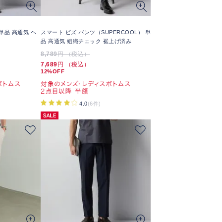
単品 高通気 ヘ
スマート ビズ パンツ（SUPERCOOL） 単
品 高通気 組織チェック 裾上げ済み
8,789
円 （税込）
7,689
円 （税込）
12%OFF
4.0
(6件)