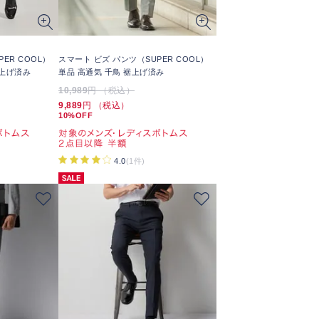
ER COOL）
スマート ビズ パンツ（SUPER COOL）
裾上げ済み
単品 高通気 千鳥 裾上げ済み
10,989
円 （税込）
9,889
円 （税込）
10%OFF
4.0
(1件)