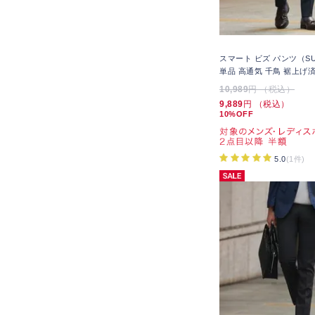
スマート ビズ パンツ（SU
単品 高通気 千鳥 裾上げ
10,989
円 （税込）
9,889
円 （税込）
10%OFF
5.0
(1件)