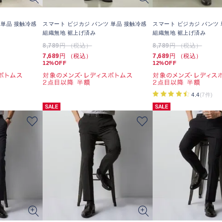
 単品 接触冷感
スマート ビジカジ パンツ 単品 接触冷感
スマート ビジカジ パンツ 
組織無地 裾上げ済み
組織無地 裾上げ済み
8,789
円 （税込）
8,789
円 （税込）
7,689
円 （税込）
7,689
円 （税込）
12%OFF
12%OFF
4.4
(7件)