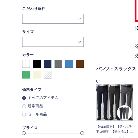
こだわり条件
--
サイズ
--
カラー
パンツ・スラックス
09
10
01
価格タイプ
すべてのアイテム
通常商品
セール商品
ッ
スマート ビジカジ パンツ
【WEB限定】スマート ビ
【WEB限定】 【選べる股
プライス
スラ
単品 接触冷感 組織無地 裾
ズ セットアップ
下 3種類】【裾上済み】洗
上げ済み
（SUPERCOOL） スラッ
える ノンアイロン 無地 ス