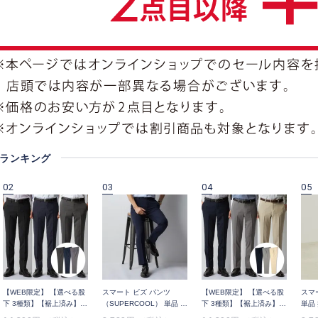
 ランキング
02
03
04
05
【WEB限定】 【選べる股
スマート ビズ パンツ
【WEB限定】 【選べる股
スマ
下 3種類】【裾上済み】洗
（SUPERCOOL） 単品 高
下 3種類】【裾上済み】洗
単品
える ノンアイロン 千鳥 ス
通気 無地 裾上げ済み
える ノンアイロン 麻調 ス
上げ