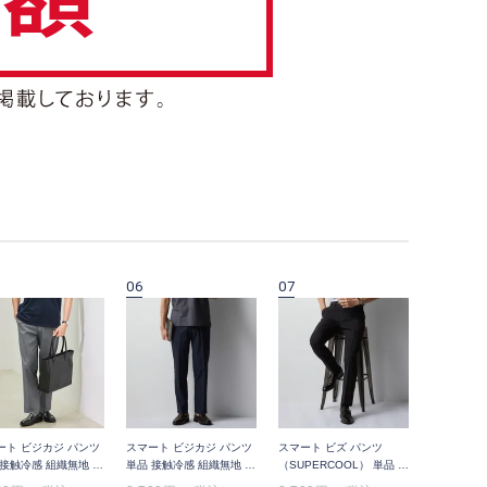
06
07
08
ート ビジカジ パンツ
スマート ビジカジ パンツ
スマート ビズ パンツ
スマート 
 接触冷感 組織無地 裾
単品 接触冷感 組織無地 裾
（SUPERCOOL） 単品 高
プ（SUPE
済み
上げ済み
通気 チェック 裾上げ済み
ックス 千