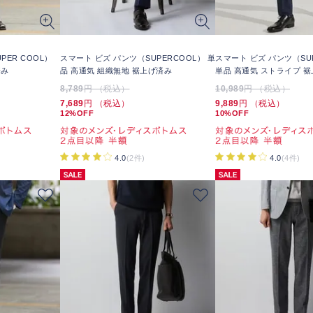
PER COOL）
スマート ビズ パンツ（SUPERCOOL） 単
スマート ビズ パンツ（SUP
済み
品 高通気 組織無地 裾上げ済み
単品 高通気 ストライプ 
8,789
円 （税込）
10,989
円 （税込）
7,689
円 （税込）
9,889
円 （税込）
12%OFF
10%OFF
4.0
(2件)
4.0
(4件)