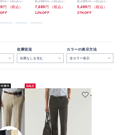
89
円 （税込）
8,789
円 （税込）
8,789
円 （税込）
6,589
円
89
円 （税込）
7,689
円 （税込）
5,489
円 （税込）
5,489
円
OFF
12%OFF
37%OFF
16%OFF
在庫状況
カラーの表示方法