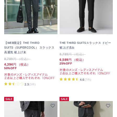
【WEB限定】THE THIRD
THE THIRD SUITSスラックス ドビー
SUITS（SUPERCOOL） スラックス
裾上げ済み
高通気 裾上げ未
8,789
円 （税込）
8,789
円 （税込）
6,589
円 （税込）
25%OFF
4,394
円 （税込）
50%OFF
4.6
(7件)
2.3
(3件)