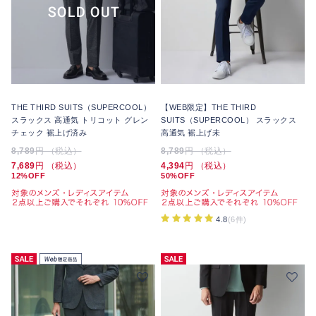
THE THIRD SUITS（SUPERCOOL）
【WEB限定】THE THIRD
スラックス 高通気 トリコット グレン
SUITS（SUPERCOOL） スラックス
チェック 裾上げ済み
高通気 裾上げ未
8,789
円 （税込）
8,789
円 （税込）
7,689
円 （税込）
4,394
円 （税込）
12%OFF
50%OFF
4.8
(6件)