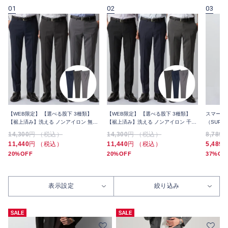
01
02
03
【WEB限定】 【選べる股下 3種類】
【WEB限定】 【選べる股下 3種類】
スマート
【裾上済み】洗える ノンアイロン 無地
【裾上済み】洗える ノンアイロン 千鳥
（SUPE
スラックス 3本セット 夏
スラックス 3本セット 夏
上げ済み
14,300
円 （税込）
14,300
円 （税込）
8,789
11,440
円 （税込）
11,440
円 （税込）
5,489
20%OFF
20%OFF
37%OF
表示設定
絞り込み