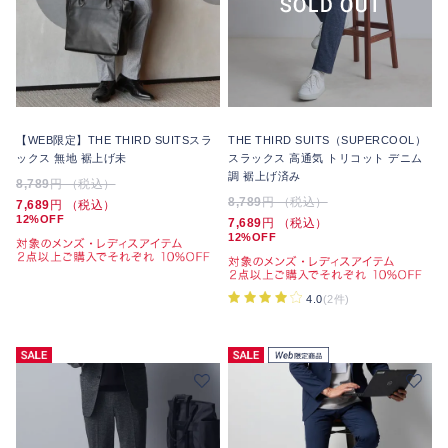
【WEB限定】THE THIRD SUITSスラ
THE THIRD SUITS（SUPERCOOL）
ックス 無地 裾上げ未
スラックス 高通気 トリコット デニム
調 裾上げ済み
8,789
円 （税込）
8,789
円 （税込）
7,689
円 （税込）
12%OFF
7,689
円 （税込）
12%OFF
4.0
(2件)