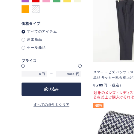
価格タイプ
すべてのアイテム
通常商品
セール商品
プライス
スマート ビズ パンツ（SU
～
円
円
単品 サッカー無地 裾上げ
8,789
円 （税込）
絞り込み
すべての条件をクリア